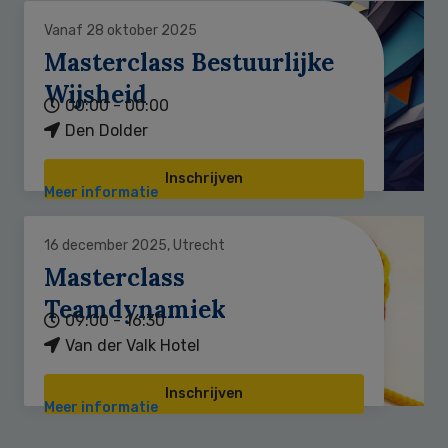
Vanaf 28 oktober 2025
Masterclass Bestuurlijke
Wijsheid
00:00 - 00:00
Den Dolder
Inschrijven
Meer informatie
16 december 2025, Utrecht
Masterclass
Teamdynamiek
09:00 - 16:30
Van der Valk Hotel
Inschrijven
Meer informatie