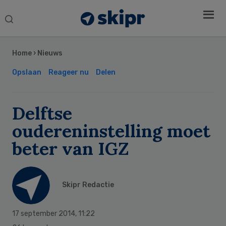
Search
this
Secondary
website
Sidebar
Home
›
Nieuws
Opslaan
Reageer nu
Delen
Delftse
oudereninstelling moet
beter van IGZ
Skipr Redactie
17 september 2014
,
11:22