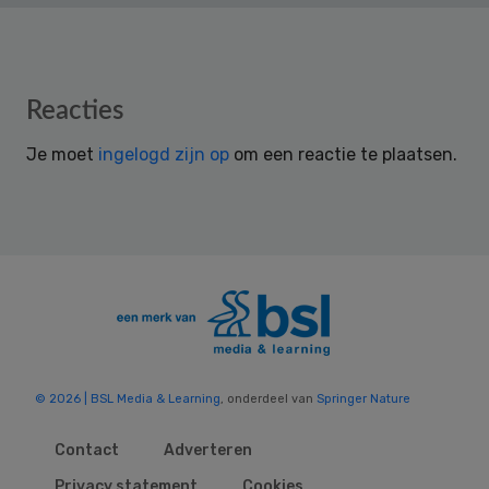
Reader
Reacties
Interactions
Je moet
ingelogd zijn op
om een reactie te plaatsen.
© 2026 | BSL Media & Learning
, onderdeel van
Springer Nature
Contact
Adverteren
Privacy statement
Cookies