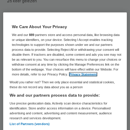
26 keer gelezen
De Delftse instelling Senioren Respons
moet de zorg verbeteren, vindt de
We Care About Your Privacy
Inspectie voor de Gezondheidszorg (IGZ).
We and our
889
partners store and access personal data, like browsing data
or unique identifiers, on your device. Selecting I Accept enables tracking
Staatssecretaris Van Rijn heeft de
technologies to support the purposes shown under we and our partners
process data to provide. Selecting Reject All or withdrawing your consent will
organisatie voor thuiszorg en welzijnswerk
disable them. If trackers are disabled, some content and ads you see may not
be as relevant to you. You can resurface this menu to change your choices or
voor ouderen met psychische of
withdraw consent at any time by clicking the Manage Preferences link on the
lichamelijke problemen te verstaan gegeven
bottom of the webpage. Your choices will have effect within our Website. For
more details, refer to our Privacy Policy.
Privacy Statement
dat er binnen 6 weken allerlei zaken moeten
Would you rather not? Then we only place essential and statistical cookies,
worden verbeterd. Doet de instelling dat
these do not record any data about you as a person
We and our partners process data to provide:
niet, dan volgt mogelijk een boete. De IGZ
Use precise geolocation data. Actively scan device characteristics for
maakte dat woensdag bekend.
identification. Store and/or access information on a device. Personalised
advertising and content, advertising and content measurement, audience
Zo moet Senioren Respons zorgen dat er
research and services development.
List of Partners (vendors)
minder aan vrijheidsbeperking van de