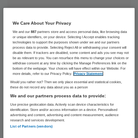
We Care About Your Privacy
We and our
887
partners store and access personal data, like browsing data
or unique identifiers, on your device. Selecting I Accept enables tracking
technologies to support the purposes shown under we and our partners
process data to provide. Selecting Reject All or withdrawing your consent will
disable them. If trackers are disabled, some content and ads you see may not
be as relevant to you. You can resurface this menu to change your choices or
withdraw consent at any time by clicking the Manage Preferences link on the
bottom of the webpage. Your choices will have effect within our Website. For
more details, refer to our Privacy Policy.
Privacy Statement
Would you rather not? Then we only place essential and statistical cookies,
these do not record any data about you as a person
We and our partners process data to provide:
De gemeente Den Haag laat onderzoeken
Use precise geolocation data. Actively scan device characteristics for
waarom er zoveel ongeboren en
identification. Store and/or access information on a device. Personalised
advertising and content, advertising and content measurement, audience
pasgeboren baby’s doodgaan in de stad. De
research and services development.
List of Partners (vendors)
GGD zal dit samen met de drie Haagse