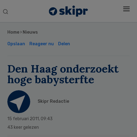
Search
this
Secondary
website
Sidebar
Home
›
Nieuws
Opslaan
Reageer nu
Delen
Den Haag onderzoekt
hoge babysterfte
Skipr Redactie
15 februari 2011
,
09:43
43 keer gelezen