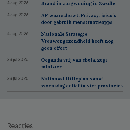
Brand in zorgwoning in Zwolle
4 aug 2026
AP waarschuwt: Privacyrisico’s
4 aug 2026
door gebruik menstruatieapps
Nationale Strategie
4 aug 2026
Vrouwengezondheid heeft nog
geen effect
Oeganda vrij van ebola, zegt
28 jul 2026
minister
Nationaal Hitteplan vanaf
28 jul 2026
woensdag actief in vier provincies
Reader
Reacties