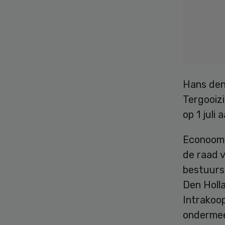
Hans den
Tergooizi
op 1 juli 
Econoo
de raad v
bestuursl
Den Holla
Intrakoop
ondermee