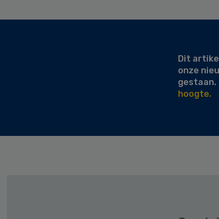
Secondary
Sidebar
Dit artike
onze nie
gestaan.
hoogte.