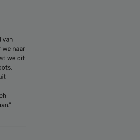
d van
r we naar
at we dit
oots,
uit
sch
aan.”