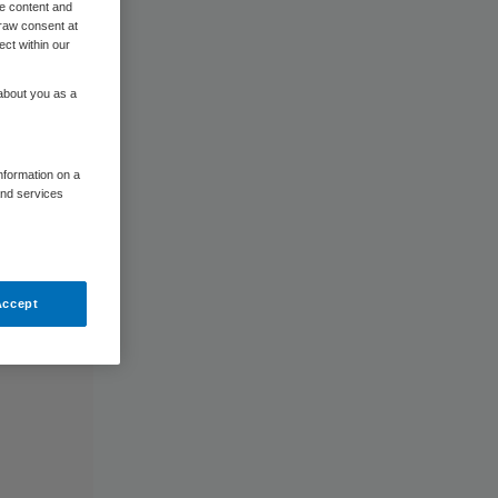
me content and
raw consent at
ect within our
 about you as a
information on a
and services
Accept