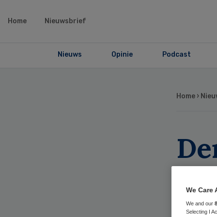
Home
Nieuwsbrief
Nieuws
Opinie
Podcast
Home
›
Nieu
De
co
be
We Care 
We and our
Selecting I 