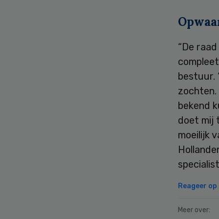
Opwaar
“De raad
compleet
bestuur. 
zochten. 
bekend k
doet mij 
moeilijk 
Hollande
specialis
Reageer op d
Meer over: