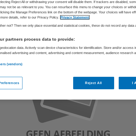
electing Reject All or withdrawing your consent will disable them. If trackers are disabled, so
may not be as relevant to you. You can resurface this menu to change your choices or withd
licking the Manage Preferences link on the bottom of the webpage. Your choices will have eff
more details, refer to our Privacy Policy.
Privacy Statement
Skipr Redactie
29 maart 2012
,
10:39
69 keer gelezen
her not? Then we only place essential and statistical cookies, these do not record any data
r partners process data to provide:
eolocation data. Actively scan device characteristics for identification. Store and/or access 
onalised advertising and content, advertising and content measurement, audience research 
.
ners (vendors)
references
Reject All
I 