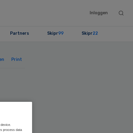
Searc
Inloggen
this
websit
Partners
Skipr
99
Skipr
22
Primary
Sidebar
en
Print
an
 device.
rs process data