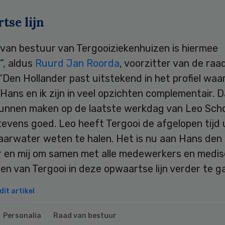
tse lijn
 van bestuur van Tergooiziekenhuizen is hiermee
”, aldus
Ruurd Jan Roorda
, voorzitter van de raa
“Den Hollander past uitstekend in het profiel waa
Hans en ik zijn in veel opzichten complementair. D
unnen maken op de laatste werkdag van Leo Sch
tevens goed. Leo heeft Tergooi de afgelopen tijd 
vaarwater weten te halen. Het is nu aan Hans den
r en mij om samen met alle medewerkers en medi
ten van Tergooi in deze opwaartse lijn verder te g
it artikel
Personalia
Raad van bestuur