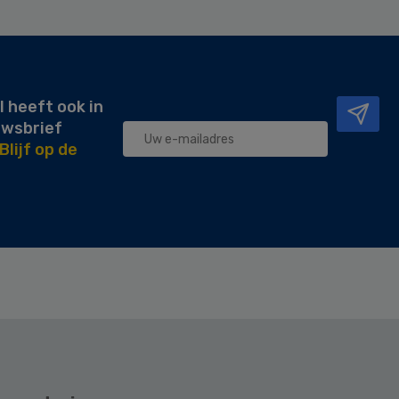
l heeft ook in
uwsbrief
Blijf op de