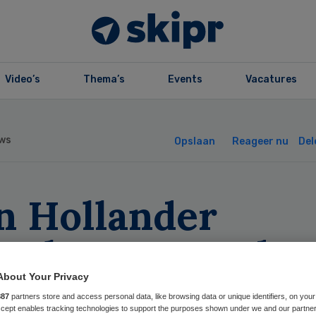
Video’s
Thema’s
Events
Vacatures
ws
Opslaan
Reageer nu
Del
n Hollander
mpleteert raad v
stuur Tergooi
About Your Privacy
887
partners store and access personal data, like browsing data or unique identifiers, on your
Accept enables tracking technologies to support the purposes shown under we and our partne