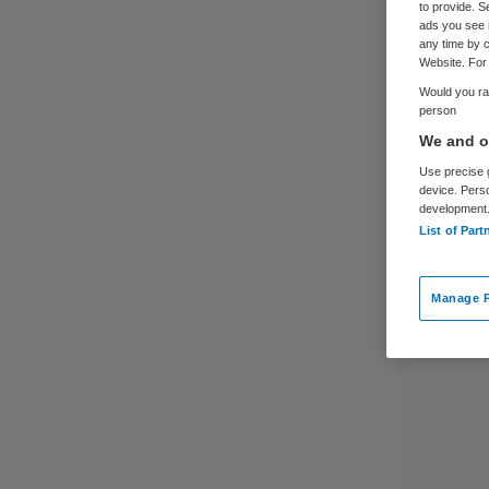
to provide. S
ads you see 
any time by c
Website. For 
Would you rat
person
We and ou
Use precise g
device. Pers
development
List of Part
Manage P