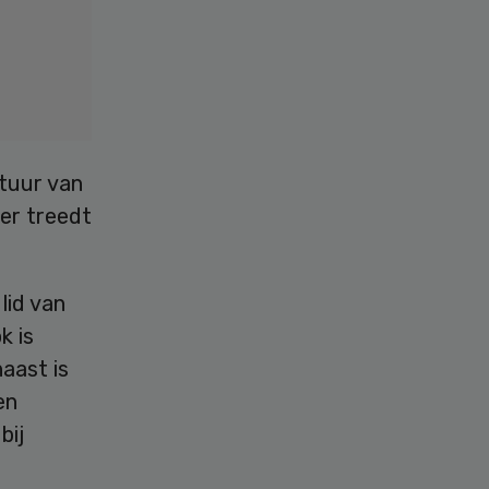
stuur van
er treedt
lid van
k is
aast is
en
bij