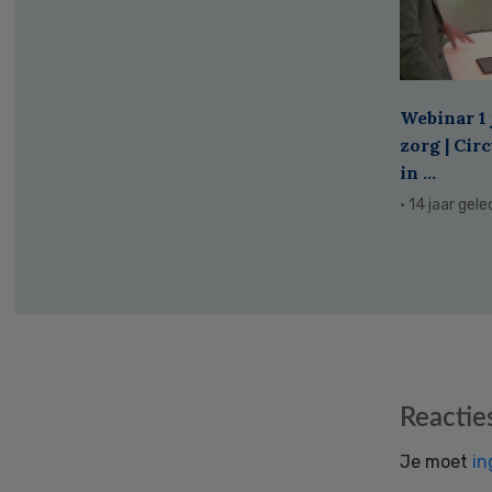
Webinar 1 
zorg | Cir
in ...
· 14 jaar gel
Reader
Reactie
Interactions
Je moet
in