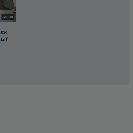
32:08
zame
stof