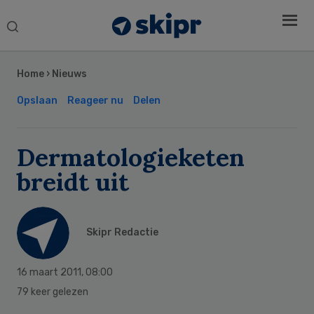
Search
this
Secondary
website
Sidebar
Home
›
Nieuws
Opslaan
Reageer nu
Delen
Dermatologieketen
breidt uit
Skipr Redactie
16 maart 2011
,
08:00
79 keer gelezen