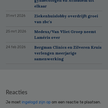
gynaecologen en Acibadem uit
elkaar
Ziekenhuislobby overdrijft groei
31 mrt 2026
van zbc's
Medexs/Van Vliet Groep neemt
25 mrt 2026
Laméris over
Bergman Clinics en Zilveren Kruis
24 feb 2026
verlengen meerjarige
samenwerking
Reader
Reacties
Interactions
Je moet
ingelogd zijn op
om een reactie te plaatsen.