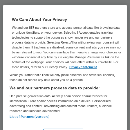
Dermatologische ZBC-keten de
Mauritsklinieken breidt uit naar Amsterdam.
We Care About Your Privacy
Met vestigingen in Den Haag, Utrecht en
We and our
887
partners store and access personal data, like browsing data
Nijmegen wordt in april de vijfde
or unique identifiers, on your device. Selecting I Accept enables tracking
technologies to support the purposes shown under we and our partners
Mauritskliniek in Amsterdam geopend.
process data to provide. Selecting Reject All or withdrawing your consent will
disable them. If trackers are disabled, some content and ads you see may not
be as relevant to you. You can resurface this menu to change your choices or
withdraw consent at any time by clicking the Manage Preferences link on the
Toegankelijk
bottom of the webpage. Your choices will have effect within our Website. For
more details, refer to our Privacy Policy.
Privacy Statement
De Mauritsklinieken, onderdeel van de
Would you rather not? Then we only place essential and statistical cookies,
these do not record any data about you as a person
Smolders en Jansen Medical Group
,
We and our partners process data to provide:
afficheert zichzelf met er twaalf
Use precise geolocation data. Actively scan device characteristics for
dermatologen en zes vaatchirurgen als de
identification. Store and/or access information on a device. Personalised
advertising and content, advertising and content measurement, audience
grootste zelfstandige polikliniek
research and services development.
List of Partners (vendors)
dermatologie in Nederland. De kliniek richt
zich op huidaandoeningen als eczeem, acne,