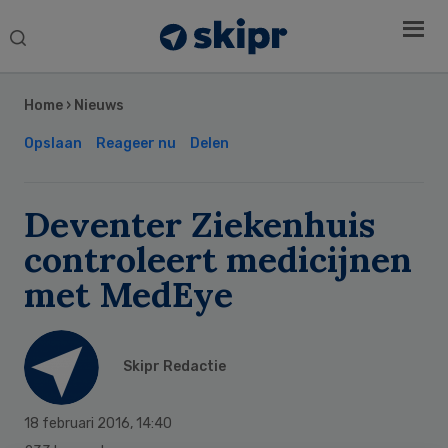
Search
this
Secondary
website
Sidebar
Home
›
Nieuws
Opslaan
Reageer nu
Delen
Deventer Ziekenhuis
controleert medicijnen
met MedEye
Skipr Redactie
18 februari 2016
,
14:40