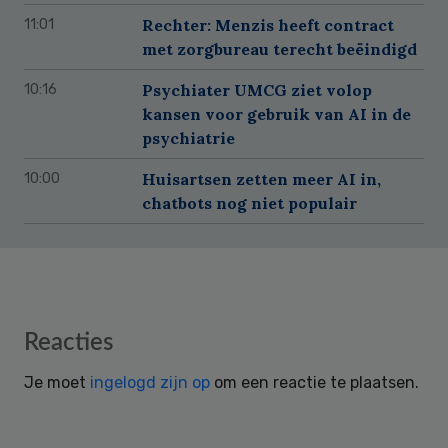
Rechter: Menzis heeft contract
11:01
met zorgbureau terecht beëindigd
Psychiater UMCG ziet volop
10:16
kansen voor gebruik van AI in de
psychiatrie
Huisartsen zetten meer AI in,
10:00
chatbots nog niet populair
Reader
Reacties
Interactions
Je moet
ingelogd zijn op
om een reactie te plaatsen.