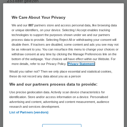
233 keer gelezen
Het Deventer Ziekenhuis introduceert de
We Care About Your Privacy
MedEye, een apparaat waarmee het
We and our
887
partners store and access personal data, like browsing data
or unique identifiers, on your device. Selecting I Accept enables tracking
toedienen van medicijnen aan het bed van
technologies to support the purposes shown under we and our partners
process data to provide. Selecting Reject All or withdrawing your consent will
de patiënt extra wordt gecontroleerd. Met
disable them. If trackers are disabled, some content and ads you see may not
be as relevant to you. You can resurface this menu to change your choices or
deze oplossing wil het ziekenhuis toe naar
withdraw consent at any time by clicking the Manage Preferences link on the
foutloze medicatietoediening.
bottom of the webpage. Your choices will have effect within our Website. For
more details, refer to our Privacy Policy.
Privacy Statement
Would you rather not? Then we only place essential and statistical cookies,
MedEye is ontwikkeld door de Nederlands-
these do not record any data about you as a person
IJslandse medical startup Mint Solutions.
We and our partners process data to provide:
Het is een kleine computer waarin een 3D-
Use precise geolocation data. Actively scan device characteristics for
identification. Store and/or access information on a device. Personalised
scanner en geavanceerde software zit, zo
advertising and content, advertising and content measurement, audience
research and services development.
licht het Deventer Ziekenhuis toe.
List of Partners (vendors)
De verpleegkundige controleert de