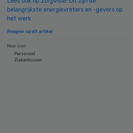
Lees ook op
Zorgvisie:
Dit zijn de
belangrijkste energievreters en -gevers op
het werk
Reageer op dit artikel
Meer over:
Personeel
Ziekenhuizen
Primary
Sidebar