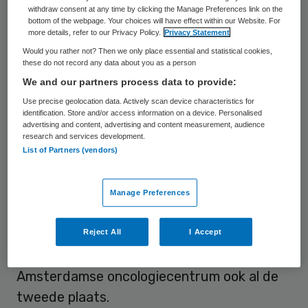
grootste publieke organisaties wordt een
withdraw consent at any time by clicking the Manage Preferences link on the
bottom of the webpage. Your choices will have effect within our Website. For
top 5 geselecteerd door het Nederlandse
more details, refer to our Privacy Policy.
Privacy Statement
publiek. Zo’n 13.000 respondenten
Would you rather not? Then we only place essential and statistical cookies,
these do not record any data about you as a person
beoordeelden de werkgevers onder meer
We and our partners process data to provide:
op reputatie, interessant werk, werksfeer
Use precise geolocation data. Actively scan device characteristics for
en carrièremogelijkheden.
identification. Store and/or access information on a device. Personalised
advertising and content, advertising and content measurement, audience
research and services development.
List of Partners (vendors)
Top 3
TNO sleept de eerste plaats in de wacht.
Manage Preferences
Daarna volgt het Antoni van Leeuwenhoek
als meest aantrekkelijke werkgever van
Reject All
I Accept
Nederland. In 2025 behaalde het
Amsterdamse oncologiecentrum ook al de
tweede plaats.