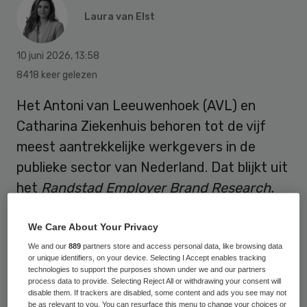
Laura van Elst
10 juni 2026
,
13:58
8418 keer gelezen
Het Antoni van Leeuwenhoek (AVL) en
Catharina Ziekenhuis behoren tot de vijf
meest aantrekkelijke werkgevers in de
publieke sector van Nederland. Dat blijkt uit
het
Randstad Employer Brand Research.
We Care About Your Privacy
Randstad voert elk jaar het Randstad
We and our
889
partners store and access personal data, like browsing data
Employer Brand Research uit. Onderdeel
or unique identifiers, on your device. Selecting I Accept enables tracking
technologies to support the purposes shown under we and our partners
daarvan is de ranglijst met de meest
process data to provide. Selecting Reject All or withdrawing your consent will
disable them. If trackers are disabled, some content and ads you see may not
aantrekkelijke werkgevers. Uit de 150
be as relevant to you. You can resurface this menu to change your choices or