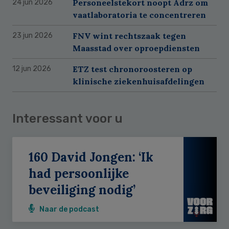
Personeelstekort noopt Adrz om
24 jun 2026
vaatlaboratoria te concentreren
FNV wint rechtszaak tegen
23 jun 2026
Maasstad over oproepdiensten
ETZ test chronoroosteren op
12 jun 2026
klinische ziekenhuisafdelingen
Interessant voor u
160 David Jongen: ‘Ik
had persoonlijke
beveiliging nodig’
Naar de podcast