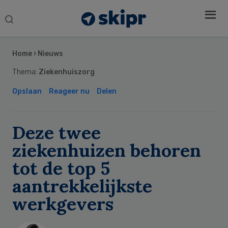
Search
this
Secondary
website
Sidebar
Home
›
Nieuws
Thema:
Ziekenhuiszorg
Opslaan
Reageer nu
Delen
Deze twee
ziekenhuizen behoren
tot de top 5
aantrekkelijkste
werkgevers