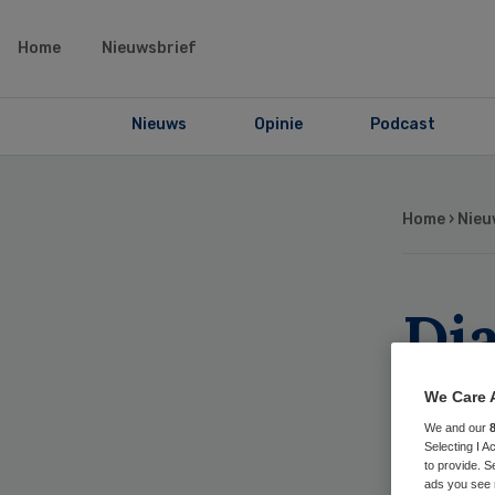
Home
Nieuwsbrief
Nieuws
Opinie
Podcast
Home
›
Nieu
Dia
me
We Care 
We and our
Selecting I 
to provide. S
ads you see 