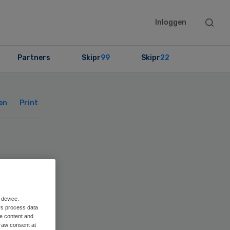
Searc
Inloggen
this
websit
Partners
Skipr
99
Skipr
22
Primary
Sidebar
en
Print
 device.
rs process data
me content and
raw consent at