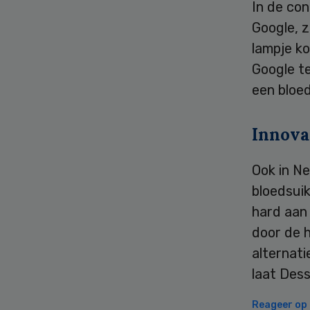
In de con
Google, z
lampje ko
Google t
een bloed
Innova
Ook in N
bloedsui
hard aan
door de h
alternat
laat Des
Reageer op d