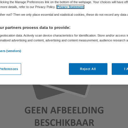
Skipr Redactie
17 januari 2014
,
10:52
49 keer gelezen
licking the Manage Preferences link on the bottom of the webpage. Your choices will have eff
more details, refer to our Privacy Policy.
Privacy Statement
her not? Then we only place essential and statistical cookies, these do not record any data
r partners process data to provide:
eolocation data. Actively scan device characteristics for identification. Store and/or access 
onalised advertising and content, advertising and content measurement, audience research 
.
ners (vendors)
references
Reject All
I 