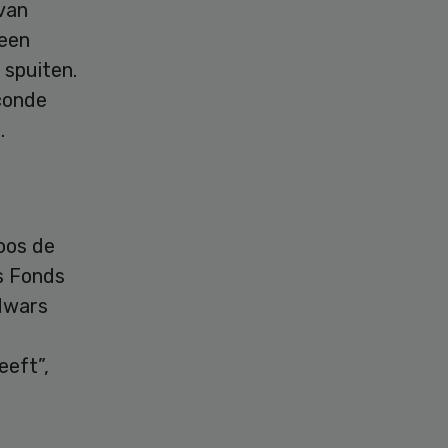
 van
 een
 spuiten.
conde
.
oos de
s Fonds
 dwars
eeft”,