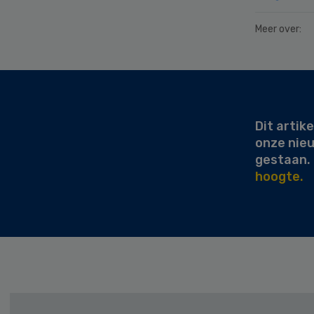
Meer over:
Secondary
Sidebar
Dit artike
onze nie
gestaan.
hoogte.