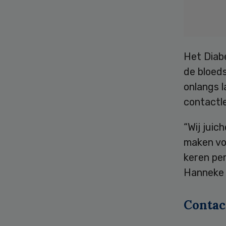
Het Diabe
de bloed
onlangs l
contactl
“Wij juic
maken vo
keren per
Hanneke 
Contac