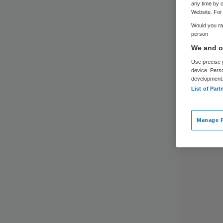
any time by c
Website. For 
Would you rat
person
We and ou
Use precise g
device. Pers
development
List of Part
Manage P