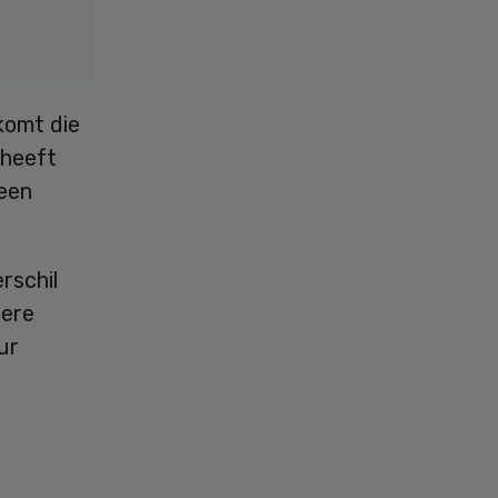
komt die
 heeft
 een
rschil
dere
ur