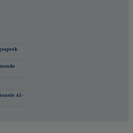
gesprek
omende
ionele AI-