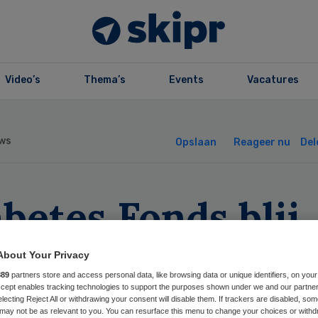
Video’s
Thema’s
Events
Vacatures
ws
Opslaan
Reageer nu
Del
betes Fonds blij
t Google-lens
About Your Privacy
889
partners store and access personal data, like browsing data or unique identifiers, on your
Accept enables tracking technologies to support the purposes shown under we and our partne
electing Reject All or withdrawing your consent will disable them. If trackers are disabled, so
may not be as relevant to you. You can resurface this menu to change your choices or withd