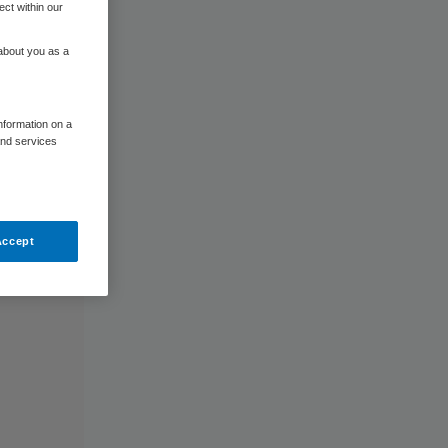
ect within our
 about you as a
information on a
and services
Accept