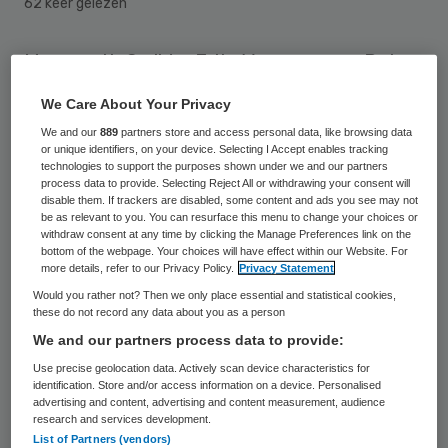
62 keer gelezen
Margreeth Smilde, Frits Voermans en Peter
van Heeswijk vormen het nieuwe bestuur
We Care About Your Privacy
van Diabetesvereniging Nederland (DVN).
We and our
889
partners store and access personal data, like browsing data
Zij zijn 23 maart 2013 gekozen door de
or unique identifiers, on your device. Selecting I Accept enables tracking
technologies to support the purposes shown under we and our partners
ledenvergadering van de vereniging. Smilde
process data to provide. Selecting Reject All or withdrawing your consent will
disable them. If trackers are disabled, some content and ads you see may not
wordt voorzitter van het bestuur.
be as relevant to you. You can resurface this menu to change your choices or
withdraw consent at any time by clicking the Manage Preferences link on the
bottom of the webpage. Your choices will have effect within our Website. For
Smilde heeft veel politiek-bestuurlijke
more details, refer to our Privacy Policy.
Privacy Statement
ervaring, onder andere als Tweede Kamerlid
Would you rather not? Then we only place essential and statistical cookies,
these do not record any data about you as a person
(2002-2012) met de portefeuilles
We and our partners process data to provide:
binnenlandse zaken, staats- en
Use precise geolocation data. Actively scan device characteristics for
bestuursrecht en gezondheidszorg. Begin
identification. Store and/or access information on a device. Personalised
advertising and content, advertising and content measurement, audience
dit jaar werd bekend dat ze toezichthouder
research and services development.
bij de Hersenstichting wordt. Ook was ze
List of Partners (vendors)