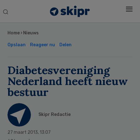
Search
this
Secondary
website
Sidebar
Home
›
Nieuws
Opslaan
Reageer nu
Delen
Diabetesvereniging
Nederland heeft nieuw
bestuur
Skipr Redactie
27 maart 2013
,
13:07