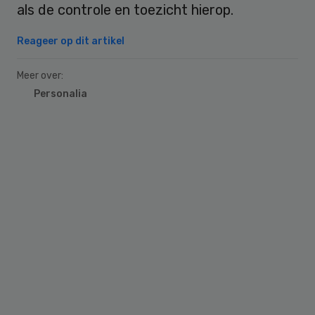
als de controle en toezicht hierop.
Reageer op dit artikel
Meer over:
Personalia
Primary
Sidebar