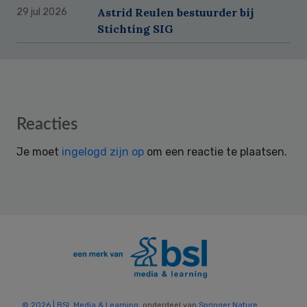
Astrid Reulen bestuurder bij
29 jul 2026
Stichting SIG
Reader
Reacties
Interactions
Je moet
ingelogd zijn op
om een reactie te plaatsen.
© 2026 | BSL Media & Learning
, onderdeel van
Springer Nature