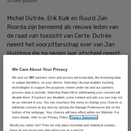
95 keer gelezen
Michel Dutrée, Erik Kuik en Ruurd Jan
Roorda zijn benoemd als nieuwe leden van
de raad van toezicht van Certe. Dutrée
neemt het voorzitterschap over van Jan
Huizinga die na negen jaar afscheid neemt.
Dutrée is directeur Assistis Strategy &
We Care About Your Privacy
Consultancy en voormalig directeur van de
We and our
887
partners store and access personal data, like browsing data
or unique identifiers, on your device. Selecting I Accept enables tracking
farmaceutische branchevereniging
technologies to support the purposes shown under we and our partners
Nefarma. Roorda is bestuursvoorzitter van
process data to provide. Selecting Reject All or withdrawing your consent will
disable them. If trackers are disabled, some content and ads you see may not
Tergooi en toezichthouder in de zorg. Kuik
be as relevant to you. You can resurface this menu to change your choices or
withdraw consent at any time by clicking the Manage Preferences link on the
is bestuursvoorzitter van zorgaanbieder
bottom of the webpage. Your choices will have effect within our Website. For
more details, refer to our Privacy Policy.
Privacy Statement
Alliade.
Would you rather not? Then we only place essential and statistical cookies,
these do not record any data about you as a person