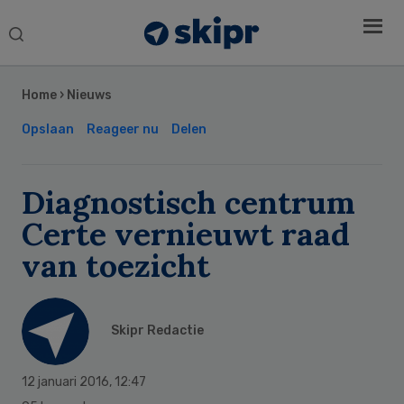
Search
this
Secondary
website
Sidebar
Home
›
Nieuws
Opslaan
Reageer nu
Delen
Diagnostisch centrum
Certe vernieuwt raad
van toezicht
Skipr Redactie
12 januari 2016
,
12:47