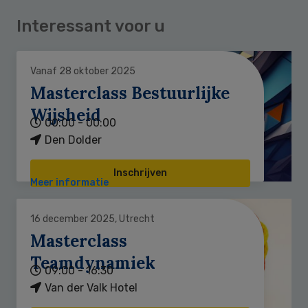
Interessant voor u
Vanaf 28 oktober 2025
Masterclass Bestuurlijke
Wijsheid
00:00 - 00:00
Den Dolder
Inschrijven
Meer informatie
16 december 2025, Utrecht
Masterclass
Teamdynamiek
09:00 - 16:30
Van der Valk Hotel