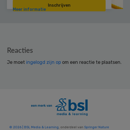
Inschrijven
Meer informatie
Reader
Reacties
Interactions
Je moet
ingelogd zijn op
om een reactie te plaatsen.
© 2026 | BSL Media & Learning
, onderdeel van
Springer Nature