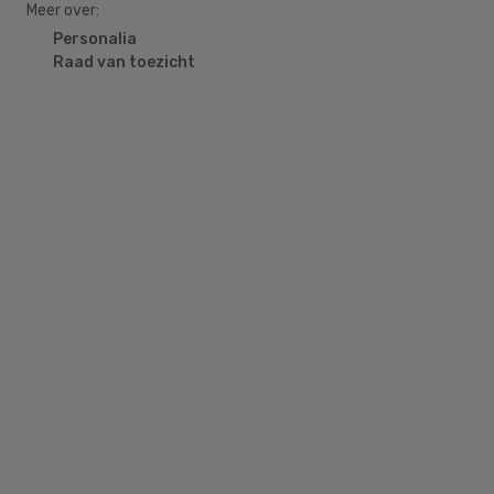
Meer over:
Personalia
Raad van toezicht
Primary
Sidebar