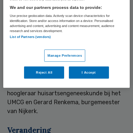
De vacante posities zijn ontstaan door het
We and our partners process data to provide:
vertrek van Guus Bruins, lid raad van
Use precise geolocation data. Actively scan device characteristics for
bestuur Treant Zorggroep, en Boudewijn
identification. Store and/or access information on a device. Personalised
advertising and content, advertising and content measurement, audience
Ponsioen, bestuursvoorzitter van het
research and services development.
List of Partners (vendors)
Wilhelmina Ziekenhuis Assen. Naast de drie
nieuwe leden bestaat de raad van toezicht
Manage Preferences
uit Frits Migchelbrink, voormalig directeur
Investerings- en
Reject All
I Accept
Ontwikkelingsmaatschappij Noord-
Nederland (NOM), Thys van der Molen,
hoogleraar huisartsengeneeskunde bij het
UMCG en Gerard Renkema, burgemeester
van Nijkerk.
Verandering