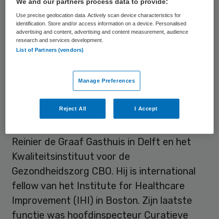
We and our partners process data to provide:
op het gebied van het borgen van de
Use precise geolocation data. Actively scan device characteristics for
kwaliteit”.
identification. Store and/or access information on a device. Personalised
advertising and content, advertising and content measurement, audience
research and services development.
List of Partners (vendors)
Patiëntenbelang
Schellekens is voorgedragen door de
Manage Preferences
Cliëntenraad van het Diakonessenhuis. Hij
Reject All
I Accept
heeft jaren gewerkt als huisarts en was
daarna onder meer bestuurder van het
Reinier de Graaf Gasthuis in Delft en het
Kwaliteitsinstituut voor de
Gezondheidszorg CBO. Hij is international
fellow van het Institute for Healthcare
Improvement (IHI) in Boston. Zijn laatste
functie was hoofdinspecteur Curatieve