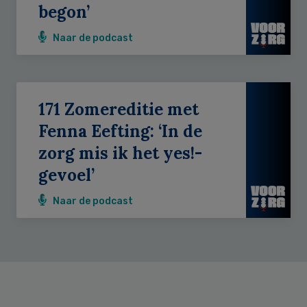
begon’
Naar de podcast
171 Zomereditie met
Fenna Eefting: ‘In de
zorg mis ik het yes!-
gevoel’
Naar de podcast