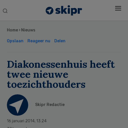
Search
this
Secondary
website
Sidebar
Home
›
Nieuws
Opslaan
Reageer nu
Delen
Diakonessenhuis heeft
twee nieuwe
toezichthouders
Skipr Redactie
16 januari 2014
,
13:24