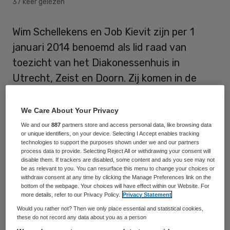
37 keer gelezen
Wim Schellekens en Job Kievit zijn per 1
januari 2014 benoemd als lid raad van
toezicht van het Diakonessenhuis in
Utrecht, Zeist en Doorn. Zij komen in de
plaats van Betty Meyboom-de Jong en
Joost Hoekstra wiens statutaire termijn is
We Care About Your Privacy
afgelopen.
We and our
887
partners store and access personal data, like browsing data
or unique identifiers, on your device. Selecting I Accept enables tracking
technologies to support the purposes shown under we and our partners
Voorzitter raad van toezicht Marten
process data to provide. Selecting Reject All or withdrawing your consent will
disable them. If trackers are disabled, some content and ads you see may not
Oosting: “Wij hebben met de heer
be as relevant to you. You can resurface this menu to change your choices or
withdraw consent at any time by clicking the Manage Preferences link on the
Schellekens een uitstekende partner
bottom of the webpage. Your choices will have effect within our Website. For
gevonden op het gebied van
more details, refer to our Privacy Policy.
Privacy Statement
patiëntenbelang. De toegevoegde waarde
Would you rather not? Then we only place essential and statistical cookies,
these do not record any data about you as a person
van de heer Kievit is zijn ervaring en kennis