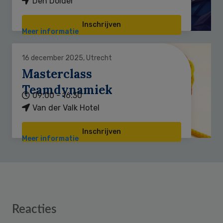
Den Dolder
Inschrijven
Meer informatie
16 december 2025, Utrecht
Masterclass
Teamdynamiek
09:00 - 16:30
Van der Valk Hotel
Inschrijven
Meer informatie
Reader
Reacties
Interactions