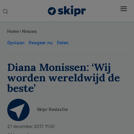
Search
this
Secondary
website
Sidebar
Home
›
Nieuws
Opslaan
Reageer nu
Delen
Diana Monissen: ‘Wij
worden wereldwijd de
beste’
Skipr Redactie
27 december 2017
,
11:00