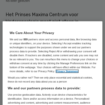
46 keer gelezen
Het Prinses Maxima Centrum voor
kinderoncologie moet niet alleen in
Nederland, maar in de hele wereld een
We Care About Your Privacy
grote rol gaan spelen.
We and our
889
partners store and access personal data, like browsing data
or unique identifiers, on your device. Selecting I Accept enables tracking
Dit zegt Diana Monissen, voorzitter van de
technologies to support the purposes shown under we and our partners
process data to provide. Selecting Reject All or withdrawing your consent will
raad van bestuur van het centrum, tijdens
disable them. If trackers are disabled, some content and ads you see may not
be as relevant to you. You can resurface this menu to change your choices or
een interview op het Skipr-congres Dienen
withdraw consent at any time by clicking the Manage Preferences link on the
of dicteren. “We willen niet alleen van
bottom of the webpage. Your choices will have effect within our Website. For
more details, refer to our Privacy Policy.
Privacy Statement
nationale, maar ook van internationale
Would you rather not? Then we only place essential and statistical cookies,
betekenis worden.”
these do not record any data about you as a person
We and our partners process data to provide:
Use precise geolocation data. Actively scan device characteristics for
Nummer 1
identification. Store and/or access information on a device. Personalised
advertising and content, advertising and content measurement, audience