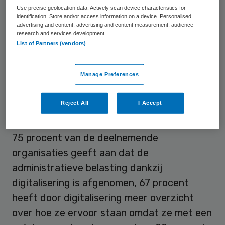
AFAS. Het onderzoek is uitgevoerd door
Use precise geolocation data. Actively scan device characteristics for
Markteffect, in opdracht van AFAS
identification. Store and/or access information on a device. Personalised
advertising and content, advertising and content measurement, audience
Software. In dit rapport deelt AFAS de
research and services development.
List of Partners (vendors)
ervaringen van zorgklanten die met
geïntegreerde software werken.
Manage Preferences
Administratieve belasting
Reject All
I Accept
afgenomen
75 procent van de deelnemende
organisaties geeft aan dat de
administratieve belasting dankzij
digitalisering is afgenomen, 67 procent
heeft door digitalisering meer overzicht
over hoe ze ervoor staan omdat ze met een