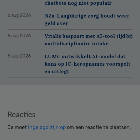
chatbots nog niet populair
NZa: Langdurige zorg houdt weer
6 aug 2026
geld over
Vitalis bespaart met AI-tool tijd bij
6 aug 2026
multidisciplinaire intake
LUMC ontwikkelt AI-model dat
5 aug 2026
kans op IC-heropnames voorspelt
en uitlegt
Reader
Reacties
Interactions
Je moet
ingelogd zijn op
om een reactie te plaatsen.