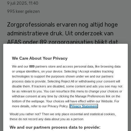
9 juli 2025
,
11:40
995 keer gelezen
Zorgprofessionals ervaren nog altijd hoge
administratieve druk. Uit onderzoek van
AFAS onder 89 zorgorganisaties blijkt dat
digitalisering van ondersteunende
We Care About Your Privacy
processen, zoals HR en financieel,
We and our
889
partners store and access personal data, like browsing data
verlichting biedt.
or unique identifiers, on your device. Selecting I Accept enables tracking
technologies to support the purposes shown under we and our partners
process data to provide. Selecting Reject All or withdrawing your consent will
disable them. If trackers are disabled, some content and ads you see may not
Drie op de vier organisaties ervaart door
be as relevant to you. You can resurface this menu to change your choices or
digitalisering een betere werkervaring voor
withdraw consent at any time by clicking the Manage Preferences link on the
bottom of the webpage. Your choices will have effect within our Website. For
medewerkers. Minder administratief gedoe
more details, refer to our Privacy Policy.
Privacy Statement
zorgt voor meer werkplezier en
Would you rather not? Then we only place essential and statistical cookies,
these do not record any data about you as a person
betrokkenheid. Dat
blijkt uit onderzoek
van
We and our partners process data to provide: