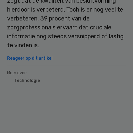
zegt dat de kwaliteit van besluitvorming
hierdoor is verbeterd. Toch is er nog veel te
verbeteren, 39 procent van de
zorgprofessionals ervaart dat cruciale
informatie nog steeds versnipperd of lastig
te vinden is.
Reageer op dit artikel
Meer over:
Technologie
Primary
Sidebar