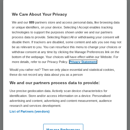
We Care About Your Privacy
We and our
889
partners store and access personal data, like browsing data
or unique identifiers, on your device. Selecting I Accept enables tracking
technologies to support the purposes shown under we and our partners
process data to provide. Selecting Reject All or withdrawing your consent will
disable them. If trackers are disabled, some content and ads you see may not
be as relevant to you. You can resurface this menu to change your choices or
withdraw consent at any time by clicking the Manage Preferences link on the
bottom of the webpage. Your choices will have effect within our Website. For
more details, refer to our Privacy Policy.
Privacy Statement
Would you rather not? Then we only place essential and statistical cookies,
these do not record any data about you as a person
Een kwaliteitsstatuut beschrijft hoe een
We and our partners process data to provide:
ggz-organisatie de kwaliteit van zorg borgt.
Use precise geolocation data. Actively scan device characteristics for
identification. Store and/or access information on a device. Personalised
Het statuut moet ervoor zorgen dat de
advertising and content, advertising and content measurement, audience
research and services development.
juiste zorg op het juiste moment aan een
List of Partners (vendors)
cliënt wordt geleverd. Alle ggz-instellingen
zijn verplicht in 2022 een nieuw
Manage Preferences