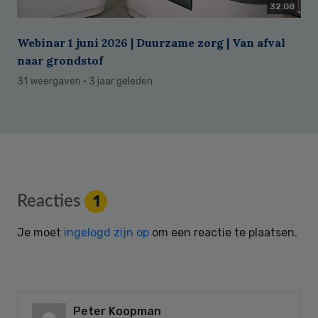
32:08
Webinar 1 juni 2026 | Duurzame zorg | Van afval
naar grondstof
31 weergaven
· 3 jaar geleden
Reader
Reacties
1
Interactions
Je moet
ingelogd zijn op
om een reactie te plaatsen.
Peter Koopman