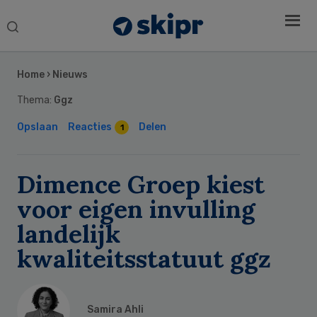
Search
this
Secondary
website
Sidebar
Home
›
Nieuws
Thema:
Ggz
Opslaan
Reacties
Delen
1
Dimence Groep kiest
voor eigen invulling
landelijk
kwaliteitsstatuut ggz
Samira Ahli