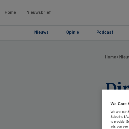
Home
Nieuwsbrief
Nieuws
Opinie
Podcast
Home
›
Nieu
Di
af
We Care 
We and our
we
Selecting I 
to provide. S
ads you see 