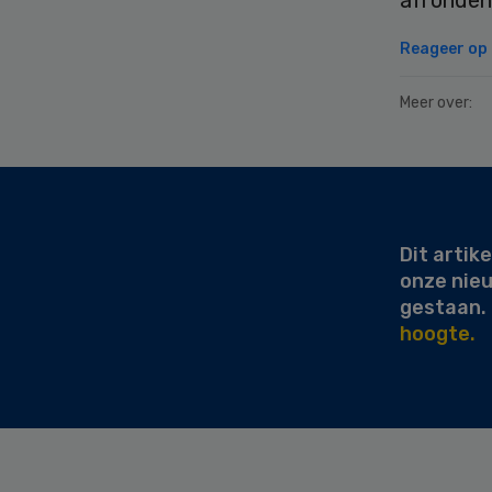
afronden
Reageer op d
Meer over:
Secondary
Sidebar
Dit artike
onze nie
gestaan.
hoogte.