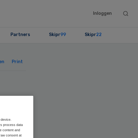
Searc
Inloggen
this
websit
Partners
Skipr
99
Skipr
22
Primary
Sidebar
en
Print
 device.
ing
rs process data
me content and
raw consent at