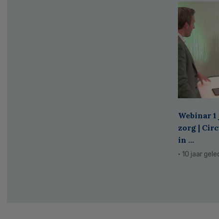
Webinar 1 
zorg | Cir
in ...
· 10 jaar gel