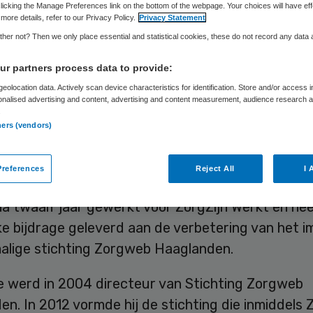
rgZijn Werkt
licking the Manage Preferences link on the bottom of the webpage. Your choices will have eff
more details, refer to our Privacy Policy.
Privacy Statement
her not? Then we only place essential and statistical cookies, these do not record any data
r partners process data to provide:
Skipr Redactie
7 september 2015
,
13:28
78 keer gelezen
eolocation data. Actively scan device characteristics for identification. Store and/or access 
onalised advertising and content, advertising and content measurement, audience research 
.
ners (vendors)
 Stege neemt op 1oktober 2015 neemt afscheid va
 Werkt, werkgeversvereniging voor de zorg- en
references
Reject All
I 
ector in Haaglanden en Nieuwe Waterweg Noord. 
na twaalf jaar gewerkt voor ZorgZijn Werkt en he
ke bijdrage geleverd aan de verbetering van het 
alige stichting Zorgweb Haaglanden.
e werd in 2004 directeur van Stichting Zorgweb
n. In 2012 vormde hij de stichting die inmiddels 