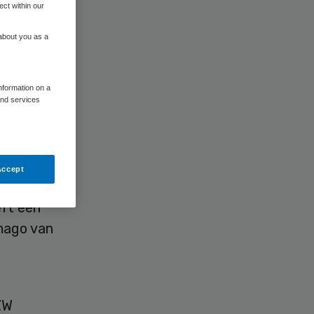
ect within our
 about you as a
information on a
and services
n
Accept
Ter Stege
eft een
imago van
ZW