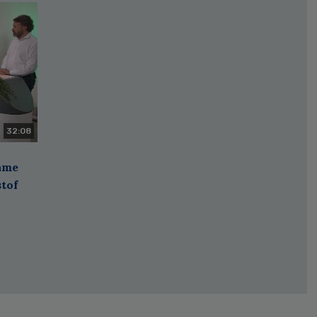
32:08
zame
stof