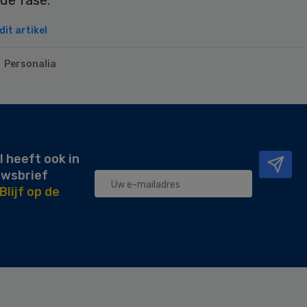
de fase.
it artikel
Personalia
l heeft ook in
uwsbrief
Blijf op de