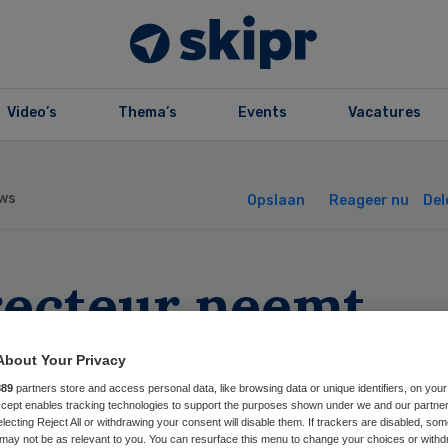
Video’s
Thema’s
Events
Vacatures
ws
Opslaan
Reageer nu
Del
recteur neemt
scheid van
About Your Privacy
889
partners store and access personal data, like browsing data or unique identifiers, on your
rkgeversverenig
Accept enables tracking technologies to support the purposes shown under we and our partne
electing Reject All or withdrawing your consent will disable them. If trackers are disabled, so
may not be as relevant to you. You can resurface this menu to change your choices or withd