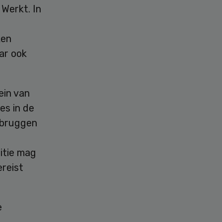
Werkt. In
ken
ar ook
ein van
es in de
 bruggen
sitie mag
ereist
e