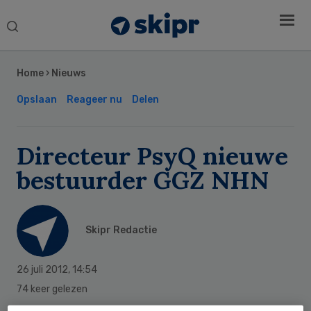
Search
this
Secondary
website
Sidebar
Home
›
Nieuws
Opslaan
Reageer nu
Delen
Directeur PsyQ nieuwe
bestuurder GGZ NHN
Skipr Redactie
26 juli 2012
,
14:54
74 keer gelezen