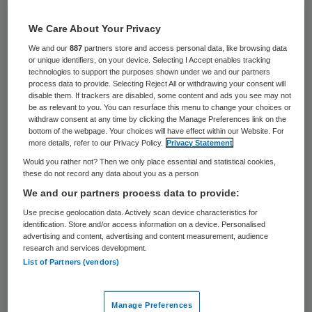
Jos Brinkmann gaat op 1 november aan de
We Care About Your Privacy
slag als nieuwe bestuurder van GGZ Noord-
We and our
887
partners store and access personal data, like browsing data
Holland-Noord. Brinkmann volgt Adriaan
or unique identifiers, on your device. Selecting I Accept enables tracking
technologies to support the purposes shown under we and our partners
Jansen op, die naar GGZ Friesland vertrekt.
process data to provide. Selecting Reject All or withdrawing your consent will
disable them. If trackers are disabled, some content and ads you see may not
be as relevant to you. You can resurface this menu to change your choices or
Brinkmann (53) is momenteel bestuurder
withdraw consent at any time by clicking the Manage Preferences link on the
bottom of the webpage. Your choices will have effect within our Website. For
van de ggz-franchiseketen PsyQ. Eerder
more details, refer to our Privacy Policy.
Privacy Statement
was hij onder meer werkzaam als manager
Would you rather not? Then we only place essential and statistical cookies,
these do not record any data about you as a person
bij branchevereniging GGZ Nederland en
We and our partners process data to provide:
directeur bedrijfsvoering bij de Parnassia
Use precise geolocation data. Actively scan device characteristics for
Bavo Groep, het oorspronkelijke
identification. Store and/or access information on a device. Personalised
advertising and content, advertising and content measurement, audience
moederbedrijf van PsyQ. Daarmee heeft
research and services development.
Brinkmann naar het oordeel van
GGZ NHN
List of Partners (vendors)
zijn sporen ruim verdiend heeft binnen de
geestelijke gezondheidszorg.
Manage Preferences