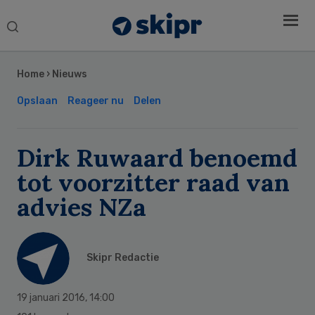
Search
this
Secondary
website
Sidebar
Home
›
Nieuws
Opslaan
Reageer nu
Delen
Dirk Ruwaard benoemd
tot voorzitter raad van
advies NZa
Skipr Redactie
19 januari 2016
,
14:00