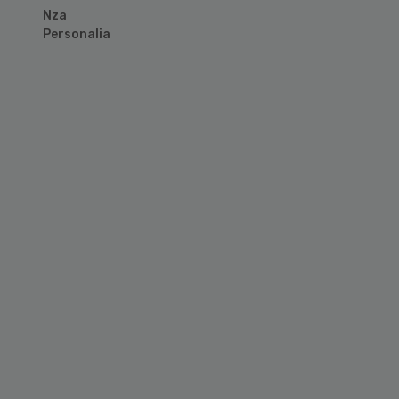
Nza
Personalia
Primary
Sidebar