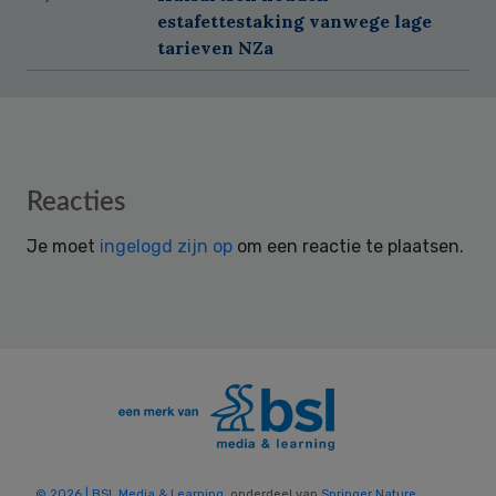
estafettestaking vanwege lage
tarieven NZa
Reader
Reacties
Interactions
Je moet
ingelogd zijn op
om een reactie te plaatsen.
© 2026 | BSL Media & Learning
, onderdeel van
Springer Nature