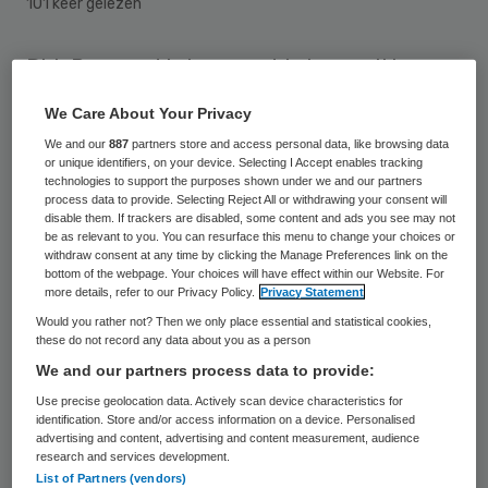
101 keer gelezen
Dirk Ruwaard is benoemd tot voorzitter van
de raad van advies bij de Nederlandse
We Care About Your Privacy
Zorgautoriteit (NZa). De benoeming is voor
We and our
887
partners store and access personal data, like browsing data
een periode van vier jaar en kan eenmaal
or unique identifiers, on your device. Selecting I Accept enables tracking
technologies to support the purposes shown under we and our partners
worden verlengd.
process data to provide. Selecting Reject All or withdrawing your consent will
disable them. If trackers are disabled, some content and ads you see may not
be as relevant to you. You can resurface this menu to change your choices or
Ruwaard is hoogleraar Public Health and
withdraw consent at any time by clicking the Manage Preferences link on the
bottom of the webpage. Your choices will have effect within our Website. For
Health Care Innovation en voorzitter van de
more details, refer to our Privacy Policy.
Privacy Statement
vakgroep Health Services Research bij het
Would you rather not? Then we only place essential and statistical cookies,
these do not record any data about you as a person
Maastricht UMC+/ de Universiteit
We and our partners process data to provide:
Maastricht. Hij is arts, gespecialiseerd als
Use precise geolocation data. Actively scan device characteristics for
arts Maatschappij en Gezondheid, met een
identification. Store and/or access information on a device. Personalised
advertising and content, advertising and content measurement, audience
speciale interesse op het gebied van de
research and services development.
epidemiologie, de organisatie van de
List of Partners (vendors)