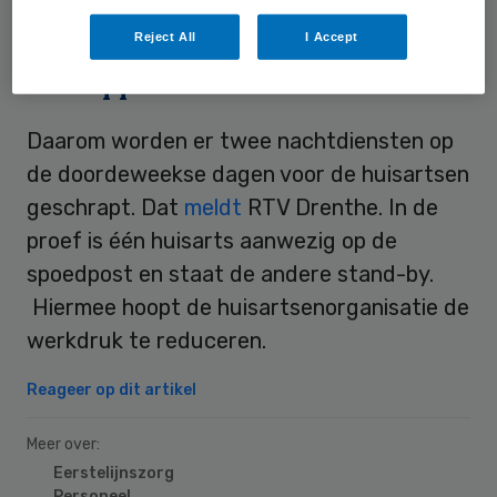
hoger.
Reject All
I Accept
Schrappen
Daarom worden er twee nachtdiensten op
de doordeweekse dagen voor de huisartsen
geschrapt. Dat
meldt
RTV Drenthe. In de
proef is één huisarts aanwezig op de
spoedpost en staat de andere stand-by.
Hiermee hoopt de huisartsenorganisatie de
werkdruk te reduceren.
Reageer op dit artikel
Meer over:
Eerstelijnszorg
Personeel