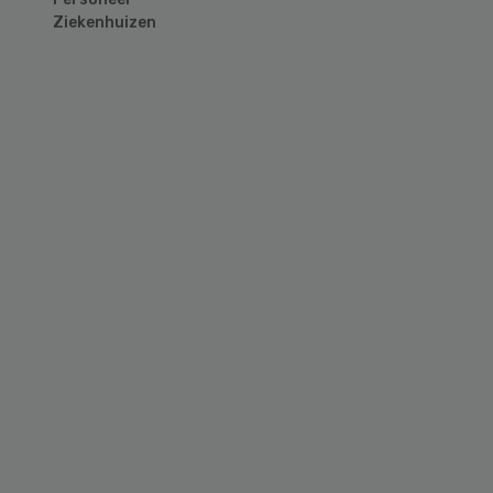
Ziekenhuizen
Primary
Sidebar