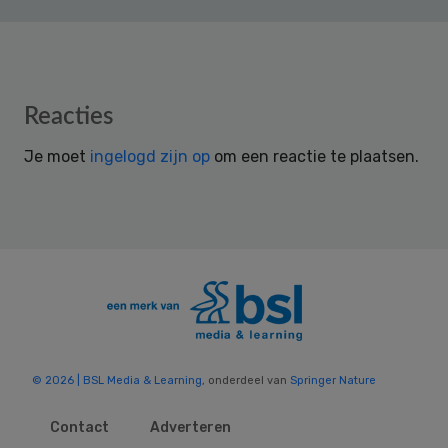
Reader
Reacties
Interactions
Je moet
ingelogd zijn op
om een reactie te plaatsen.
© 2026 | BSL Media & Learning
, onderdeel van
Springer Nature
Contact
Adverteren