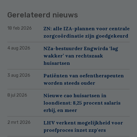
Gerelateerd nieuws
ZN: alle IZA-plannen voor centrale
18 feb 2026
zorgcoördinatie zijn goedgekeurd
NZa-bestuurder Engwirda ‘lag
4 aug 2026
wakker’ van rechtszaak
huisartsen
Patiënten van oefentherapeuten
3 aug 2026
worden steeds ouder
Nieuwe cao huisartsen in
8 jul 2026
loondienst: 8,25 procent salaris
erbij, en meer
LHV verkent mogelijkheid voor
2 mrt 2026
proefproces inzet zzp'ers