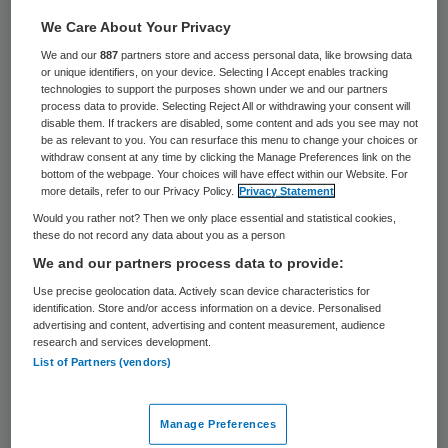
We Care About Your Privacy
27 oktober 2025
,
13:04
We and our
887
partners store and access personal data, like browsing data
or unique identifiers, on your device. Selecting I Accept enables tracking
1076 keer gelezen
technologies to support the purposes shown under we and our partners
process data to provide. Selecting Reject All or withdrawing your consent will
Vier Drentse huisartsenspoedposten
disable them. If trackers are disabled, some content and ads you see may not
be as relevant to you. You can resurface this menu to change your choices or
starten begin volgend jaar een experiment
withdraw consent at any time by clicking the Manage Preferences link on the
om minder huisartsen in te roosteren.
bottom of the webpage. Your choices will have effect within our Website. For
more details, refer to our Privacy Policy.
Privacy Statement
Hiermee hoopt Dokter Drenthe de
Would you rather not? Then we only place essential and statistical cookies,
werkdruk terug te dringen.
these do not record any data about you as a person
We and our partners process data to provide:
Use precise geolocation data. Actively scan device characteristics for
Jaarlijks moeten huisartsen naast hun
identification. Store and/or access information on a device. Personalised
advertising and content, advertising and content measurement, audience
reguliere werk zo’n vijftig uur aan diensten
research and services development.
List of Partners (vendors)
op de spoedpost in het ziekenhuis draaien.
Door de personeelstekorten ligt het
wezenlijke urenaantal in de praktijk echter
Manage Preferences