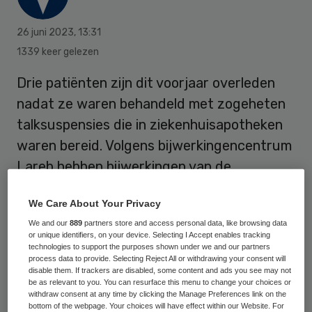
26 juni 2023
,
13:31
1339 keer gelezen
Drie patiënten zijn dit voorjaar overleden
nadat ze waren behandeld met zogeheten
talksuspensies die in ziekenhuisapotheken
waren bereid. Volgens bijwerkingencentrum
Lareb hebben bijwerkingen van de
medicatie “mogelijk een rol gespeeld”. Uit
We Care About Your Privacy
voorzorg is daarom besloten dat deze
We and our
889
partners store and access personal data, like browsing data
zelfbereide middelen niet meer worden
or unique identifiers, on your device. Selecting I Accept enables tracking
gebruikt.
technologies to support the purposes shown under we and our partners
process data to provide. Selecting Reject All or withdrawing your consent will
disable them. If trackers are disabled, some content and ads you see may not
be as relevant to you. You can resurface this menu to change your choices or
withdraw consent at any time by clicking the Manage Preferences link on the
Talksuspensies worden onder meer
bottom of the webpage. Your choices will have effect within our Website. For