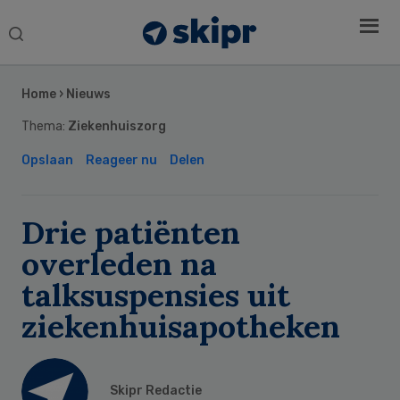
Search
this
Secondary
website
Sidebar
Home
›
Nieuws
Thema:
Ziekenhuiszorg
Opslaan
Reageer nu
Delen
Drie patiënten
overleden na
talksuspensies uit
ziekenhuisapotheken
Skipr Redactie