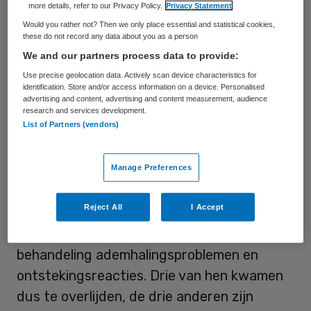
gebruikt om patiënten te behandelen aan
more details, refer to our Privacy Policy.
Privacy Statement
een klaplong. In maart en april van dit jaar
Would you rather not? Then we only place essential and statistical cookies,
these do not record any data about you as a person
kreeg het Lareb zes meldingen binnen van
We and our partners process data to provide:
mensen die ernstige klachten ontwikkelden
Use precise geolocation data. Actively scan device characteristics for
na het gebruik van twee varianten. Die
identification. Store and/or access information on a device. Personalised
advertising and content, advertising and content measurement, audience
waren bereid in twee ziekenhuisapotheken.
research and services development.
List of Partners (vendors)
Welke dat waren, vermeldt het Lareb er niet
bij.
Manage Preferences
Ernstige reacties
Reject All
I Accept
De patiënten kregen binnen een dag na de
behandeling ademhalingsproblemen en
ontstekingsreacties. Drie van hen kwamen
dus te overlijden, de drie anderen zijn