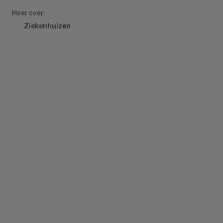
Meer over:
Ziekenhuizen
Primary
Sidebar