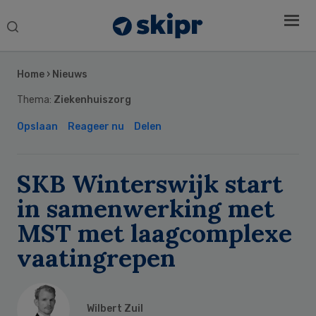
Search
this
Secondary
website
Sidebar
Home
›
Nieuws
Thema:
Ziekenhuiszorg
Opslaan
Reageer nu
Delen
SKB Winterswijk start
in samenwerking met
MST met laagcomplexe
vaatingrepen
Wilbert Zuil