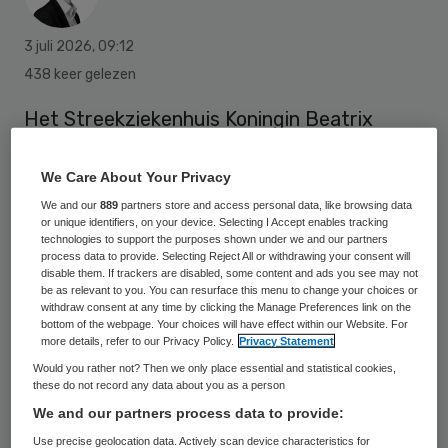
3 juli 2026
,
09:12
438 keer gelezen
Het Streekziekenhuis Koningin Beatrix
(SKB) in Winterswijk start in samenwerking
met het Medisch Spectrum Twente (MST)
We Care About Your Privacy
met het uitvoeren van laagcomplexe
We and our
889
partners store and access personal data, like browsing data
or unique identifiers, on your device. Selecting I Accept enables tracking
vaatinterventies. Patiënten uit de
technologies to support the purposes shown under we and our partners
process data to provide. Selecting Reject All or withdrawing your consent will
Achterhoek met relatief eenvoudige
disable them. If trackers are disabled, some content and ads you see may not
be as relevant to you. You can resurface this menu to change your choices or
vaatproblemen aan de benen hoeven
withdraw consent at any time by clicking the Manage Preferences link on the
hiervoor niet langer standaard naar
bottom of the webpage. Your choices will have effect within our Website. For
more details, refer to our Privacy Policy.
Privacy Statement
Enschede af te reizen. Het
Would you rather not? Then we only place essential and statistical cookies,
streekziekenhuis verwacht op jaarbasis
these do not record any data about you as a person
We and our partners process data to provide:
ongeveer honderd patiënten te kunnen
Use precise geolocation data. Actively scan device characteristics for