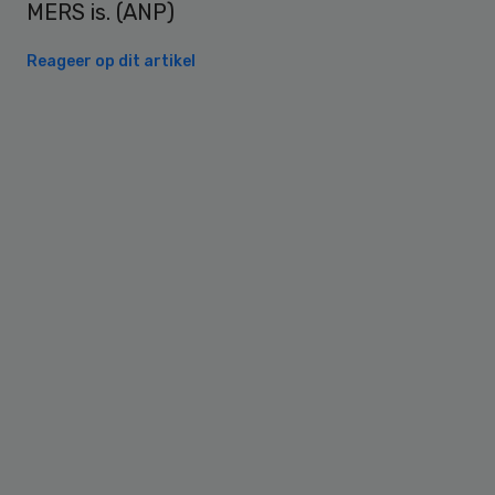
MERS is. (ANP)
Reageer op dit artikel
Primary
Sidebar