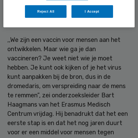
dromedarissen, die mensen besmetten. Die
Reject All
I Accept
patiënten kunnen vervolgens andere
mensen ziekmaken.
,,We zijn een vaccin voor mensen aan het
ontwikkelen. Maar wie ga je dan
vaccineren? Je weet niet wie je moet
hebben. Je kunt ook kijken of je het virus
kunt aanpakken bij de bron, dus in de
dromedaris, om verspreiding naar de mens
te remmen”, zei onderzoeksleider Bart
Haagmans van het Erasmus Medisch
Centrum vrijdag. Hij benadrukt dat het een
eerste stap is en dat het nog jaren duurt
voor er een middel voor mensen tegen