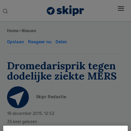
Search
this
Secondary
website
Sidebar
Home
›
Nieuws
Opslaan
Reageer nu
Delen
Dromedarisprik tegen
dodelijke ziekte MERS
Skipr Redactie
18 december 2015
,
12:52
35 keer gelezen