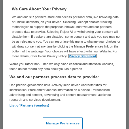
Ent dromedarissen in. Dat voorkomt
We Care About Your Privacy
mogelijk dat ze mensen besmetten met de
We and our
887
partners store and access personal data, like browsing data
or unique identifiers, on your device. Selecting I Accept enables tracking
gevaarlijke longziekte MERS. Rotterdamse,
technologies to support the purposes shown under we and our partners
process data to provide. Selecting Reject All or withdrawing your consent will
Spaanse en Duitse onderzoekers hebben
disable them. If trackers are disabled, some content and ads you see may not
een vaccin voor de dieren ontwikkeld. Uit
be as relevant to you. You can resurface this menu to change your choices or
withdraw consent at any time by clicking the Manage Preferences link on the
tests bleek dat de dromedarissen met een
bottom of the webpage. Your choices will have effect within our Website. For
more details, refer to our Privacy Policy.
Privacy Statement
prik minder besmettelijk werden dan de
Would you rather not? Then we only place essential and statistical cookies,
dromedarissen zonder prik.
these do not record any data about you as a person
We and our partners process data to provide:
MERS brak een paar jaar geleden uit in het
Use precise geolocation data. Actively scan device characteristics for
Midden-Oosten. Inmiddels is het ook op
identification. Store and/or access information on a device. Personalised
advertising and content, advertising and content measurement, audience
andere plekken opgedoken, zoals Zuid-
research and services development.
List of Partners (vendors)
Korea. Ongeveer 1600 mensen zijn besmet
geraakt, van wie er ongeveer vijfhonderd
Manage Preferences
aan zijn overleden. De ziekte begint bij