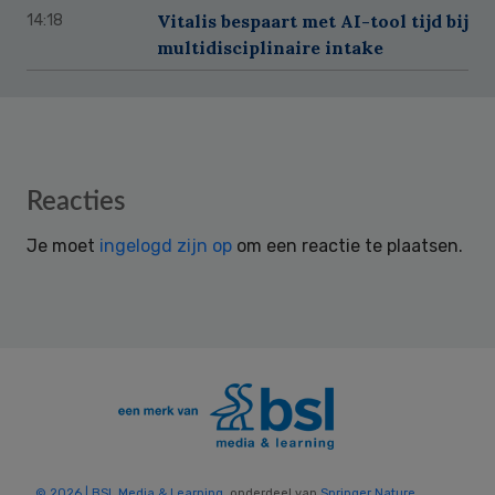
Vitalis bespaart met AI-tool tijd bij
14:18
multidisciplinaire intake
Reader
Reacties
Interactions
Je moet
ingelogd zijn op
om een reactie te plaatsen.
© 2026 | BSL Media & Learning
, onderdeel van
Springer Nature