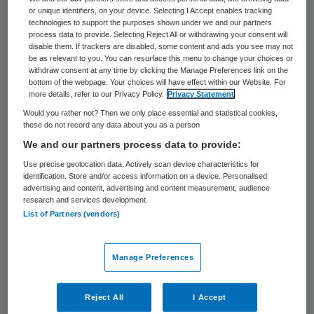
35 keer gelezen
or unique identifiers, on your device. Selecting I Accept enables tracking
technologies to support the purposes shown under we and our partners
process data to provide. Selecting Reject All or withdrawing your consent will
In de Italiaanse provincie Zuid-Tirol moeten
disable them. If trackers are disabled, some content and ads you see may not
be as relevant to you. You can resurface this menu to change your choices or
dronken mensen betalen voor
withdraw consent at any time by clicking the Manage Preferences link on the
ambulancevervoer. Daartoe is een wet
bottom of the webpage. Your choices will have effect within our Website. For
more details, refer to our Privacy Policy.
Privacy Statement
ingesteld.
Would you rather not? Then we only place essential and statistical cookies,
these do not record any data about you as a person
Wie naar het ziekenhuis wordt gebracht
We and our partners process data to provide:
met een alcoholpromillage van meer dan 1,5
Use precise geolocation data. Actively scan device characteristics for
identification. Store and/or access information on a device. Personalised
in zijn bloed, moet 200 euro betalen. Dit
advertising and content, advertising and content measurement, audience
research and services development.
heeft het Italiaanse persbureau ANSA
List of Partners (vendors)
maandag gemeld. (ANP)
Manage Preferences
<>
Reject All
I Accept
Volg Skipr ook op
Twitter
.