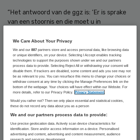
“Het antwoord van de ggz is: ‘Er is sprake
van een stoornis en die moet u in
behandeling gaan oplossen’,” zegt
Floortje
Scheepers
. “Terwijl psyche, gedrag, emotie
We Care About Your Privacy
en gevoel in interactie ontstaan. Die
We and our
887
partners store and access personal data, like browsing data
or unique identifiers, on your device. Selecting I Accept enables tracking
context moet je dus altijd meenemen. Je
technologies to support the purposes shown under we and our partners
process data to provide. Selecting Reject All or withdrawing your consent will
kunt mensen uit hun context halen en op
disable them. If trackers are disabled, some content and ads you see may not
een wachtlijst plaatsen voor een individuele
be as relevant to you. You can resurface this menu to change your choices or
withdraw consent at any time by clicking the Manage Preferences link on the
behandeling. Maar je kunt ook kijken wat je
bottom of the webpage. Your choices will have effect within our Website. For
more details, refer to our Privacy Policy.
Privacy Statement
in die context kunt aanpassen, zodat de
Would you rather not? Then we only place essential and statistical cookies,
klachten verminderen.”
these do not record any data about you as a person
We and our partners process data to provide:
DSM-taal
Use precise geolocation data. Actively scan device characteristics for
identification. Store and/or access information on a device. Personalised
advertising and content, advertising and content measurement, audience
research and services development.