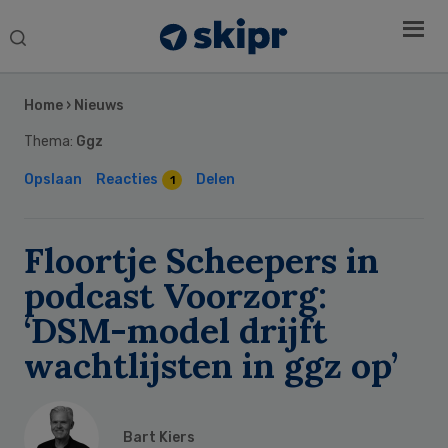
Search
this
Secondary
website
Sidebar
Home
›
Nieuws
Thema:
Ggz
Opslaan
Reacties
Delen
1
Floortje Scheepers in
podcast Voorzorg:
‘DSM-model drijft
wachtlijsten in ggz op’
Bart Kiers