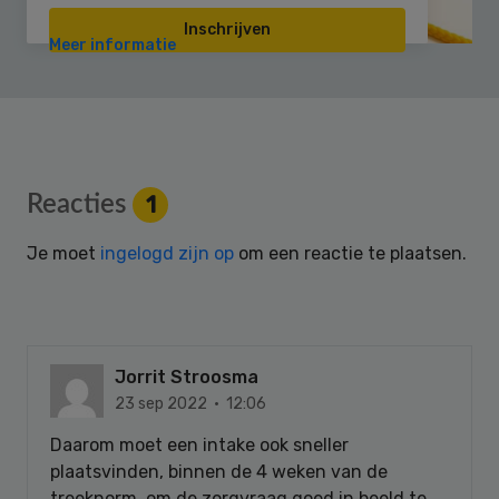
Inschrijven
Meer informatie
Reader
Reacties
1
Interactions
Je moet
ingelogd zijn op
om een reactie te plaatsen.
Jorrit Stroosma
23 sep 2022 · 12:06
Daarom moet een intake ook sneller
plaatsvinden, binnen de 4 weken van de
treeknorm, om de zorgvraag goed in beeld te