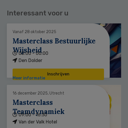
Interessant voor u
Vanaf 28 oktober 2025
Masterclass Bestuurlijke
Wijsheid
00:00 - 00:00
Den Dolder
Inschrijven
Meer informatie
16 december 2025, Utrecht
Masterclass
Teamdynamiek
09:00 - 16:30
Van der Valk Hotel