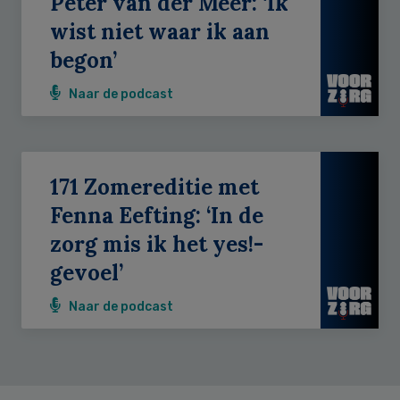
Peter van der Meer: ‘Ik
wist niet waar ik aan
begon’
Naar de podcast
171 Zomereditie met
Fenna Eefting: ‘In de
zorg mis ik het yes!-
gevoel’
Naar de podcast