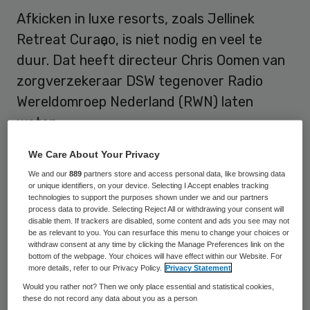
Afkicken in luxe resorts, zoals Jellinek
Retreat Curaҫao, is niet nodig en veel te
duur. Dat heeft directeur Chris Oomen van
zorgverzekeraar DSW tegenover Radio
Wereldomroep Nederland (RWN) laten
weten.
We Care About Your Privacy
De Nederlandse wet verplicht verzekeraars
We and our
889
partners store and access personal data, like browsing data
vooralsnog tot betaling, omdat de patiënt
or unique identifiers, on your device. Selecting I Accept enables tracking
anders wordt beperkt in zijn keuzevrijheid.
technologies to support the purposes shown under we and our partners
process data to provide. Selecting Reject All or withdrawing your consent will
DSW ziet dit graag veranderen om zo het
disable them. If trackers are disabled, some content and ads you see may not
be as relevant to you. You can resurface this menu to change your choices or
groeiende aantal luxe afkickprogramma’s
withdraw consent at any time by clicking the Manage Preferences link on the
bottom of the webpage. Your choices will have effect within our Website. For
een halt toe te roepen. “Door de nieuwe
more details, refer to our Privacy Policy.
Privacy Statement
klinieken en de nieuwe vormen is het enorm
Would you rather not? Then we only place essential and statistical cookies,
these do not record any data about you as a person
duur geworden”, aldus Oomen. Daarnaast