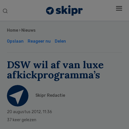
Search
this
Secondary
website
Sidebar
Home
›
Nieuws
Opslaan
Reageer nu
Delen
DSW wil af van luxe
afkickprogramma’s
Skipr Redactie
20 augustus 2012
,
11:36
37 keer gelezen