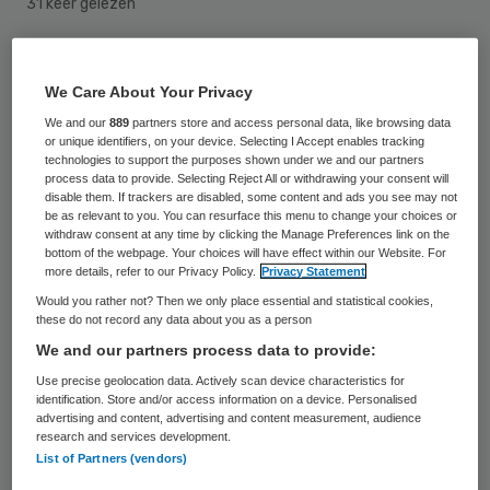
31 keer gelezen
Een Duitse kaakchirurg die ook af en toe
We Care About Your Privacy
borstoperaties uitvoert, mag dat van de
We and our
889
partners store and access personal data, like browsing data
Duitse Hoge Raad blijven doen.
or unique identifiers, on your device. Selecting I Accept enables tracking
technologies to support the purposes shown under we and our partners
process data to provide. Selecting Reject All or withdrawing your consent will
Vaardigheden
disable them. If trackers are disabled, some content and ads you see may not
be as relevant to you. You can resurface this menu to change your choices or
withdraw consent at any time by clicking the Manage Preferences link on the
bottom of the webpage. Your choices will have effect within our Website. For
Volgens het
Bundesverfassungsgericht
more details, refer to our Privacy Policy.
Privacy Statement
mogen artsen zelf beoordelen of ze voor
Would you rather not? Then we only place essential and statistical cookies,
these do not record any data about you as a person
een ingreep over de benodigde
We and our partners process data to provide:
vaardigheden beschikken, meldt
Use precise geolocation data. Actively scan device characteristics for
Artsennet.nl
.
identification. Store and/or access information on a device. Personalised
advertising and content, advertising and content measurement, audience
research and services development.
Tien procent
List of Partners (vendors)