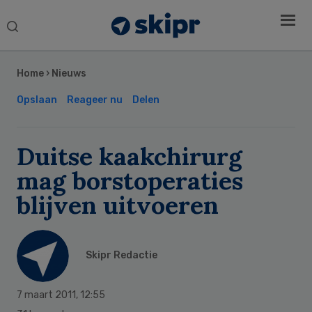
Search
this
Secondary
website
Sidebar
Home
›
Nieuws
Opslaan
Reageer nu
Delen
Duitse kaakchirurg
mag borstoperaties
blijven uitvoeren
Skipr Redactie
7 maart 2011
,
12:55