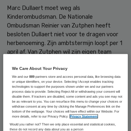
Marc Dullaert moet weg als
Kinderombudsman. De Nationale
Ombudsman Reinier van Zutphen heeft
besloten Dullaert niet voor te dragen voor
herbenoeming. Zijn ambtstermijn loopt per 1
april af. Van Zutphen wil zijn eigen team
samenstellen.
We Care About Your Privacy
Hij is sinds april vorig jaar de Nationale
We and our
889
partners store and access personal data, like browsing data
or unique identifiers, on your device. Selecting I Accept enables tracking
Ombudsman. Sinds zijn komst heeft Van
technologies to support the purposes shown under we and our partners
Zutphen bekeken wat organisatorisch nodig
process data to provide. Selecting Reject All or withdrawing your consent will
disable them. If trackers are disabled, some content and ads you see may not
is om zijn ambities voor het ambt te
be as relevant to you. You can resurface this menu to change your choices or
withdraw consent at any time by clicking the Manage Preferences link on the
realiseren. Dat vraagt volgens hem
bottom of the webpage. Your choices will have effect within our Website. For
more details, refer to our Privacy Policy.
Privacy Statement
veranderingen in de organisatie. Hij wil dat
Would you rather not? Then we only place essential and statistical cookies,
de organisatie aansluit bij ontwikkelingen
these do not record any data about you as a person