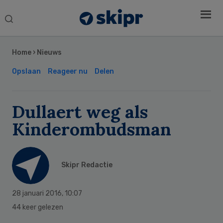
Search
this
Secondary
website
Sidebar
Home
›
Nieuws
Opslaan
Reageer nu
Delen
Dullaert weg als
Kinderombudsman
Skipr Redactie
28 januari 2016
,
10:07
44 keer gelezen