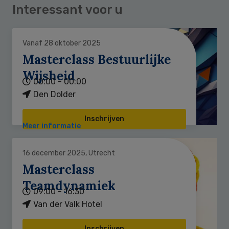
Interessant voor u
Vanaf 28 oktober 2025
Masterclass Bestuurlijke
Wijsheid
00:00 - 00:00
Den Dolder
Inschrijven
Meer informatie
16 december 2025, Utrecht
Masterclass
Teamdynamiek
09:00 - 16:30
Van der Valk Hotel
Inschrijven