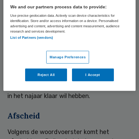
binnen de maatschappij en de overheid.
We and our partners process data to provide:
Use precise geolocation data. Actively scan device characteristics for
“Ik ben me ervan bewust dat verandering
identification. Store and/or access information on a device. Personalised
advertising and content, advertising and content measurement, audience
leidt tot onzekerheid en onrust over wat
research and services development.
List of Partners (vendors)
het gaat betekenen voor medewerkers. Ik
vind het van het grootste belang om dit
proces zorgvuldig en met alle
Manage Preferences
vanzelfsprekende waarborgen te doorlopen
Reject All
I Accept
en met iedereen in gesprek te blijven”, zegt
Van Zutphen, die zijn plan voor de toekomst
in het najaar klaar wil hebben.
Afscheid
Volgens de woordvoerster komt het