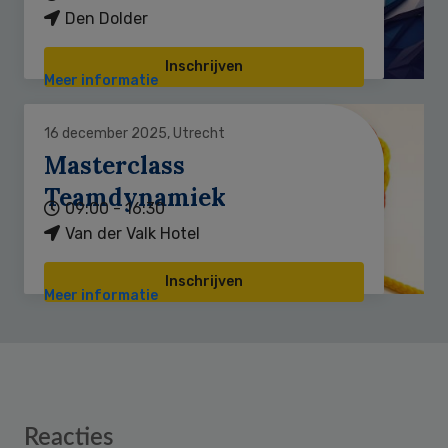
Den Dolder
Inschrijven
Meer informatie
16 december 2025, Utrecht
Masterclass
Teamdynamiek
09:00 - 16:30
Van der Valk Hotel
Inschrijven
Meer informatie
Reader
Reacties