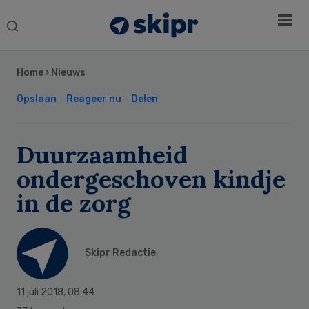
Search
this
Secondary
website
Sidebar
Home
›
Nieuws
Opslaan
Reageer nu
Delen
Duurzaamheid
ondergeschoven kindje
in de zorg
Skipr Redactie
11 juli 2018
,
08:44