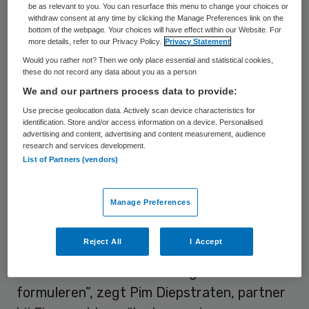
be as relevant to you. You can resurface this menu to change your choices or
resultaten van deze Financiële
withdraw consent at any time by clicking the Manage Preferences link on the
bottom of the webpage. Your choices will have effect within our Website. For
Zorgthermometer onderschrijven dit nog
more details, refer to our Privacy Policy.
Privacy Statement
eens.
Would you rather not? Then we only place essential and statistical cookies,
these do not record any data about you as a person
In de
greendeal voor de zorg
heeft de
We and our partners process data to provide:
sector onder meer afgesproken dat eind
Use precise geolocation data. Actively scan device characteristics for
identification. Store and/or access information on a device. Personalised
2018 80 procent van de ziekenhuizen en 50
advertising and content, advertising and content measurement, audience
research and services development.
procent van de overige zorgaanbieders een
List of Partners (vendors)
begin zullen hebben gemaakt met de
systematische verduurzaming van hun
Manage Preferences
bedrijfsvoering.
Reject All
I Accept
“Het is van belang dat alle zorginstellingen
een duurzaamheidsambitie gaan
formuleren”, zegt Pim Diepstraten, partner