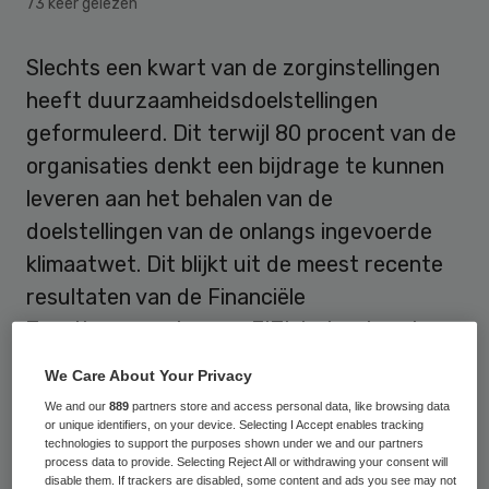
73 keer gelezen
Slechts een kwart van de zorginstellingen
heeft duurzaamheidsdoelstellingen
geformuleerd. Dit terwijl 80 procent van de
organisaties denkt een bijdrage te kunnen
leveren aan het behalen van de
doelstellingen van de onlangs ingevoerde
klimaatwet. Dit blijkt uit de meest recente
resultaten van de Financiële
Zorgthermometer van FIZI, het netwerk
van financials in de zorg, en Finance Ideas.
We Care About Your Privacy
We and our
889
partners store and access personal data, like browsing data
Het
Milieuplatform Zorgsector
stelde
or unique identifiers, on your device. Selecting I Accept enables tracking
technologies to support the purposes shown under we and our partners
eerder al dat de ambities van de greendeal
process data to provide. Selecting Reject All or withdrawing your consent will
in de zorg niet worden gerealiseerd. De
disable them. If trackers are disabled, some content and ads you see may not