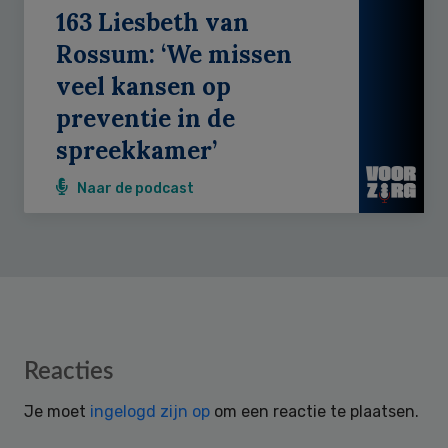
163 Liesbeth van
Rossum: ‘We missen
veel kansen op
preventie in de
spreekkamer’
Naar de podcast
Reader
Reacties
Interactions
Je moet
ingelogd zijn op
om een reactie te plaatsen.