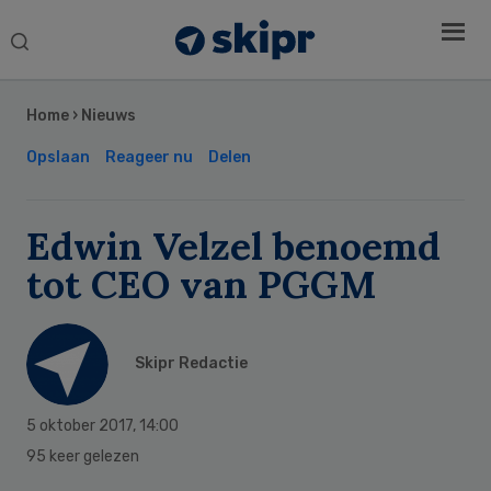
Search
this
Secondary
website
Sidebar
Home
›
Nieuws
Opslaan
Reageer nu
Delen
Edwin Velzel benoemd
tot CEO van PGGM
Skipr Redactie
5 oktober 2017
,
14:00
95 keer gelezen