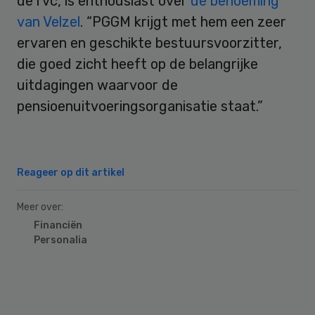
de rvc, is enthousiast over
de benoeming
van Velzel
. “PGGM krijgt met hem een zeer
ervaren en geschikte bestuursvoorzitter,
die goed zicht heeft op de belangrijke
uitdagingen waarvoor de
pensioenuitvoeringsorganisatie staat.”
Reageer op dit artikel
Meer over:
Financiën
Personalia
Primary
Sidebar