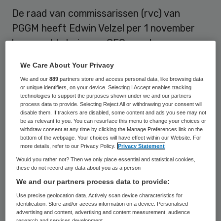
De raad van commissarissen (rvc) van
PGGM heeft Edwin Velzel per 1 november
benoemd tot nieuwe CEO van de
pensioenuitvoeringsorganisatie, onder
We Care About Your Privacy
voorbehoud van goedkeuring van de
We and our
889
partners store and access personal data, like browsing data
toezichthouders. Hij volgt Else Bos op die
or unique identifiers, on your device. Selecting I Accept enables tracking
technologies to support the purposes shown under we and our partners
per 1 november vertrekt als
process data to provide. Selecting Reject All or withdrawing your consent will
disable them. If trackers are disabled, some content and ads you see may not
bestuursvoorzitter bij PGGM en op 1 juli
be as relevant to you. You can resurface this menu to change your choices or
2018 aantreedt als directielid en voorzitter
withdraw consent at any time by clicking the Manage Preferences link on the
bottom of the webpage. Your choices will have effect within our Website. For
toezicht bij De Nederlandsche Bank.
more details, refer to our Privacy Policy.
Privacy Statement
Would you rather not? Then we only place essential and statistical cookies,
these do not record any data about you as a person
Velzel was van 17 mei tot 13 september
We and our partners process data to provide:
voorzitter van de rvc van PGGM
. Afgelopen
Use precise geolocation data. Actively scan device characteristics for
zomer, nog tijdens zijn inwerktraject, is hij
identification. Store and/or access information on a device. Personalised
advertising and content, advertising and content measurement, audience
door de overige leden van de rvc gevraagd
research and services development.