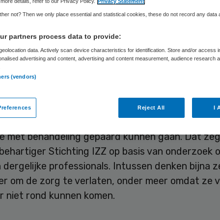
rg vanwege hoge
more details, refer to our Privacy Policy.
Privacy Statement
her not? Then we only place essential and statistical cookies, these do not record any data
sten
r partners process data to provide:
eolocation data. Actively scan device characteristics for identification. Store and/or access 
onalised advertising and content, advertising and content measurement, audience research 
.
ners (vendors)
Skipr Redactie
11 november 2022
,
09:49
683 keer gelezen
references
Reject All
I 
 vijf zorgmedewerkers mijdt zelf zorg uit vrees 
ie met behandeling gepaard kunnen gaan. Dat ze
behartiger Stichting IZZ op basis van onderzoek 
dergelijke professionals. Intussen denken bijna z
ver om de zorg te verlaten, onder meer omdat ze 
r niet rond kunnen komen.