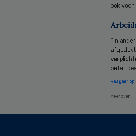
ook voor
Arbeids
“In ander
afgedekt 
verplich
beter bes
Reageer op d
Meer over:
Secondary
Sidebar