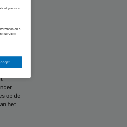
 about you as a
information on a
and services
Accept
voor de
gt
onder
es op de
van het