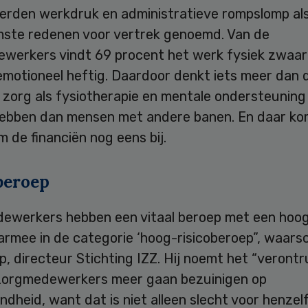
erden werkdruk en administratieve rompslomp al
ste redenen voor vertrek genoemd. Van de
werkers vindt 69 procent het werk fysiek zwaar
motioneel heftig. Daardoor denkt iets meer dan d
 zorg als fysiotherapie en mentale ondersteuning
ebben dan mensen met andere banen. En daar k
 de financiën nog eens bij.
beroep
ewerkers hebben een vitaal beroep met een hoog 
aarmee in de categorie ‘hoog-risicoberoep”, waar
p, directeur Stichting IZZ. Hij noemt het “veront
t zorgmedewerkers meer gaan bezuinigen op
dheid, want dat is niet alleen slecht voor henzel