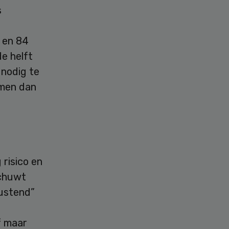
s
 en 84
e helft
 nodig te
omen dan
risico en
schuwt
rustend”
f maar