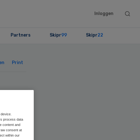
Searc
Inloggen
this
websit
Partners
Skipr
99
Skipr
22
Primary
Sidebar
en
Print
 device.
rs process data
me content and
raw consent at
ect within our