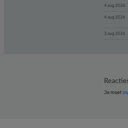
4 aug 2026
4 aug 2026
3 aug 2026
Reader
Reactie
Interactions
Je moet
in