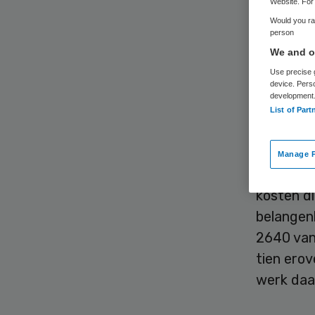
zo
Website. For 
Would you rat
person
ko
We and ou
Use precise g
device. Pers
development
List of Part
Manage P
Eén op de
kosten d
belangen
2640 van 
tien ero
werk daa