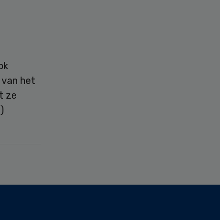
ok
 van het
t ze
)