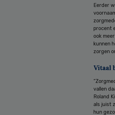
Eerder w
voornaam
zorgmede
procent e
ook meer
kunnen h
zorgen om
Vitaal 
“Zorgmed
vallen d
Roland Ki
als juis
hun gezon