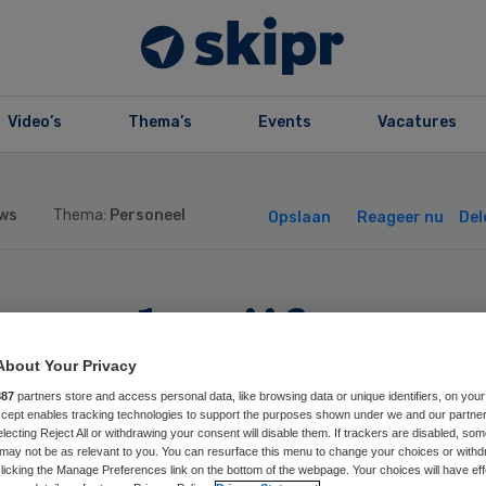
Video’s
Thema’s
Events
Vacatures
ws
Thema:
Personeel
Opslaan
Reageer nu
Del
 op de vijf
rgmedewerkers
About Your Privacy
887
partners store and access personal data, like browsing data or unique identifiers, on your
Accept enables tracking technologies to support the purposes shown under we and our partne
dt zelf
electing Reject All or withdrawing your consent will disable them. If trackers are disabled, so
may not be as relevant to you. You can resurface this menu to change your choices or withd
licking the Manage Preferences link on the bottom of the webpage. Your choices will have eff