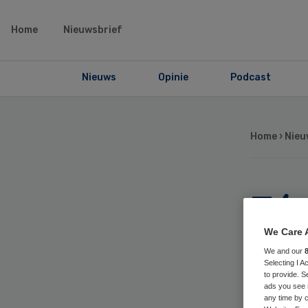
Home
Nieuwsbrief
Nieuws
Opinie
Podcast
Home
›
Nieu
Eén
zo
We Care 
We and our
Selecting I 
mij
to provide. S
ads you see 
any time by c