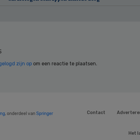
s
gelogd zijn op
om een reactie te plaatsen.
Contact
Advertere
ing
, onderdeel van
Springer
Het l