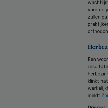
wachtlij
voor de 
zullen p
praktijk
orthodon
Herbez
Een woor
resultat
herbezin
klinkt na
werkelijk
meldt
Zo
Driekwar