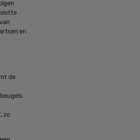
olgen
slotte
 van
artsen en
mt de
 beugels
, zo
 een