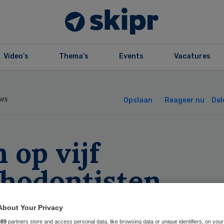
Video’s
Thema’s
Events
Vacatures
ws
Opslaan
Reageer nu
Del
 op vijf
thodontisten
erweegt te stopp
About Your Privacy
889
partners store and access personal data, like browsing data or unique identifiers, on your