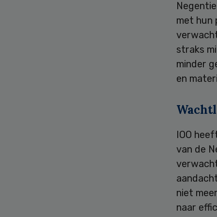
Negentie
met hun p
verwacht
straks m
minder g
en materi
Wachtl
IOO heef
van de N
verwacht 
aandacht
niet meer
naar effi