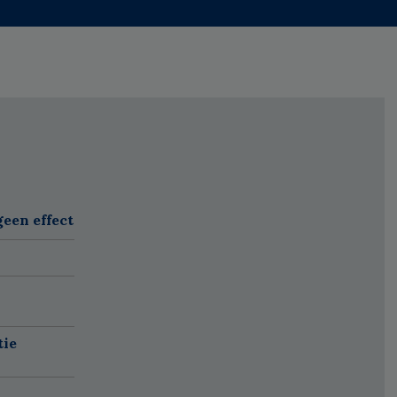
een effect
tie