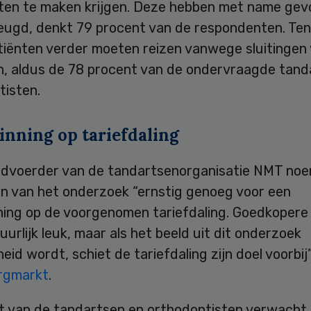
sten te maken krijgen. Deze hebben met name gev
jeugd, denkt 79 procent van de respondenten. Ten
atiënten verder moeten reizen vanwege sluitingen
en, aldus de 78 procent van de ondervraagde tand
tisten.
inning op tariefdaling
dvoerder van de tandartsenorganisatie NMT noe
en van het onderzoek “ernstig genoeg voor een
ning op de voorgenomen tariefdaling. Goedkopere
tuurlijk leuk, maar als het beeld uit dit onderzoek
heid wordt, schiet de tariefdaling zijn doel voorbij”
rgmarkt
.
t van de tandartsen en orthodontisten verwacht