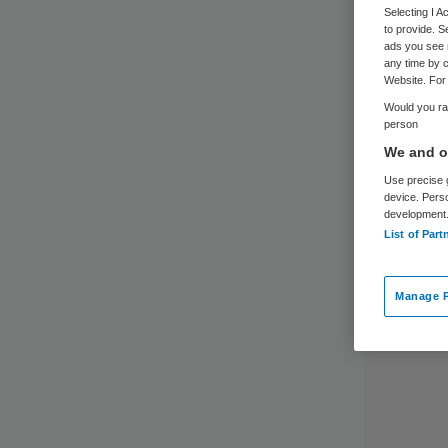
na 
Selecting I 
to provide. S
ads you see 
any time by c
Website. For 
Would you rat
person
We and ou
Use precise g
device. Pers
development
List of Part
Manage P