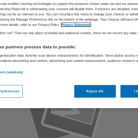
tariefdaling
Accept enables tracking technologies to support the purposes shown under we and our partne
electing Reject All or withdrawing your consent will disable them. If trackers are disabled, so
may not be as relevant to you. You can resurface this menu to change your choices or withd
licking the Manage Preferences link on the bottom of the webpage. Your choices will have eff
more details, refer to our Privacy Policy.
Privacy Statement
her not? Then we only place essential and statistical cookies, these do not record any data
Skipr Redactie
30 november 2010
,
12:23
49 keer gelezen
r partners process data to provide:
eolocation data. Actively scan device characteristics for identification. Store and/or access 
onalised advertising and content, advertising and content measurement, audience research 
.
ners (vendors)
references
Reject All
I 