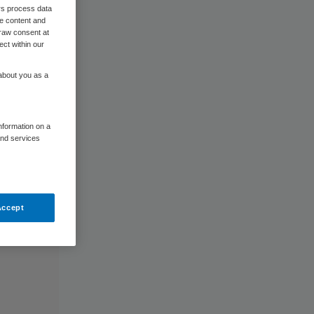
rs process data
me content and
raw consent at
ect within our
 about you as a
information on a
and services
Accept