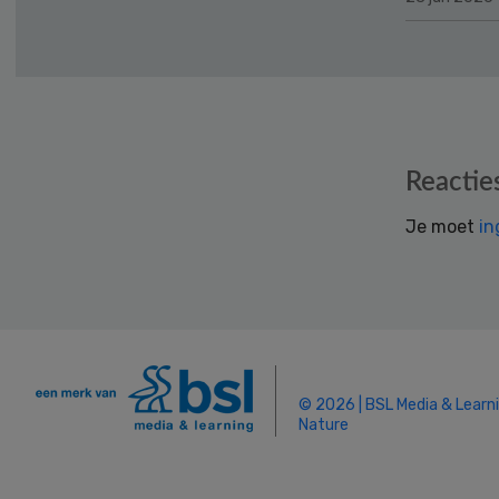
Reader
Reactie
Interactions
Je moet
in
© 2026 | BSL Media & Learn
Nature