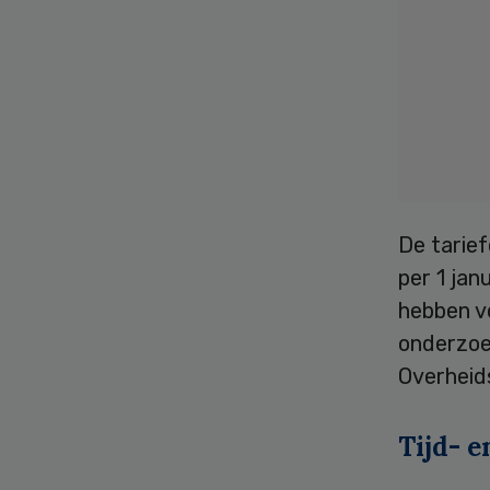
De tarief
per 1 jan
hebben vo
onderzoe
Overheids
Tijd- 