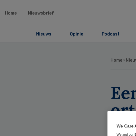
Home
Nieuwsbrief
Nieuws
Opinie
Podcast
Home
›
Nieu
Een
or
ov
We Care 
We and our