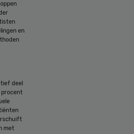
toppen
der
tisten
lingen en
ethoden
ief deel
 procent
uele
tiënten
rschuift
en met