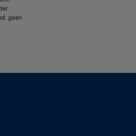
der
od, geen