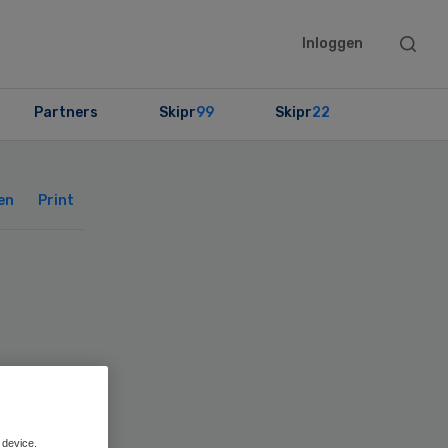
Searc
Inloggen
this
websit
Partners
Skipr
99
Skipr
22
Primary
Sidebar
en
Print
en
 device.