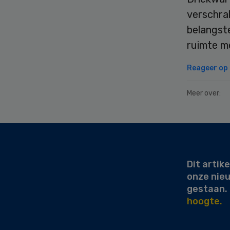
verschral
belangste
ruimte me
Reageer op d
Meer over:
Secondary
Sidebar
Dit artike
onze nie
gestaan.
hoogte.