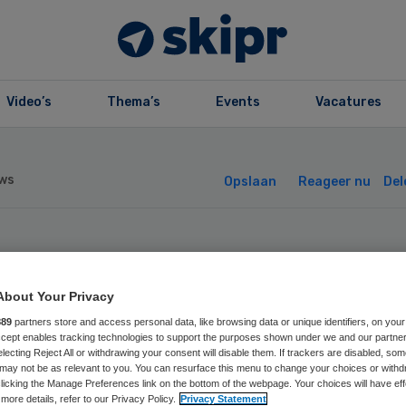
Video’s
Thema’s
Events
Vacatures
ws
Opslaan
Reageer nu
Del
nmalige pgb’s
About Your Privacy
betaald door
889
partners store and access personal data, like browsing data or unique identifiers, on your
Accept enables tracking technologies to support the purposes shown under we and our partne
meente zelf
electing Reject All or withdrawing your consent will disable them. If trackers are disabled, so
may not be as relevant to you. You can resurface this menu to change your choices or withd
licking the Manage Preferences link on the bottom of the webpage. Your choices will have eff
more details, refer to our Privacy Policy.
Privacy Statement