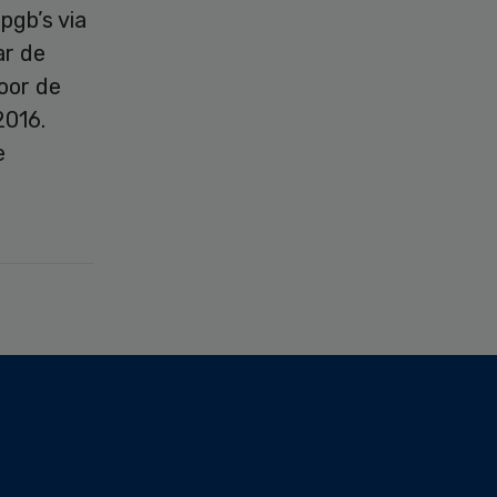
pgb’s via
ar de
oor de
2016.
e