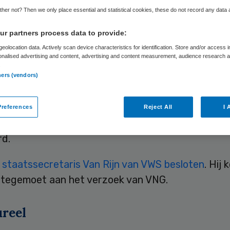
her not? Then we only place essential and statistical cookies, these do not record any data
Skipr Redactie
17 oktober 2014
,
07:30
22 keer gelezen
r partners process data to provide:
eolocation data. Actively scan device characteristics for identification. Store and/or access 
onalised advertising and content, advertising and content measurement, audience research 
.
e pgb’s voor bijvoorbeeld woningaanpassing of ee
ners (vendors)
iddel worden in 2015 nog door de gemeenten zelf
6 vallen ze wel onder het ‘trekkingsrecht’ en wo
references
Reject All
I 
ociale Verzekeringsbank (SVB) aan de zorginstell
rd.
 staatssecretaris Van Rijn van VWS besloten
. Hij
tegemoet aan het verzoek van VNG.
ureel