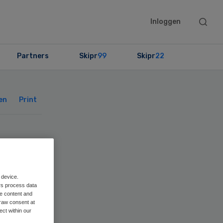
Searc
Inloggen
this
websit
Partners
Skipr
99
Skipr
22
Primary
Sidebar
en
Print
 device.
rs process data
me content and
raw consent at
ect within our