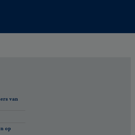
ers van
'
n op