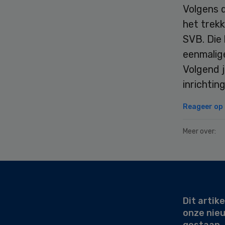
Volgens d
het trek
SVB. Die 
eenmalige
Volgend 
inrichtin
Reageer op d
Meer over:
Secondary
Sidebar
Dit artike
onze nie
gestaan.