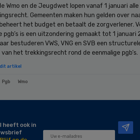
e Wmo en de Jeugdwet lopen vanaf 1 januari alle 
kingsrecht. Gemeenten maken hun gelden over na
beheert het budget en betaalt de zorgverlener. V
 pgb’s is een uitzondering gemaakt tot 1 januari 
jaar bestuderen VWS, VNG en SVB een structurel
g van het trekkingsrecht rond de eenmalige pgb’s.
it artikel
Pgb
Wmo
l heeft ook in
uwsbrief
Blijf op de