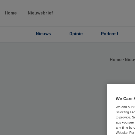
Home
Nieuwsbrief
Nieuws
Opinie
Podcast
Home
›
Nieu
Ee
We Care 
uit
We and our
Selecting I 
ge
to provide. S
ads you see 
any time by c
Website. For 