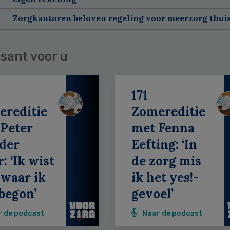
Zorgkantoren beloven regeling voor meerzorg thui
sant voor u
171
ereditie
Zomereditie
Peter
met Fenna
der
Eefting: ‘In
: ‘Ik wist
de zorg mis
 waar ik
ik het yes!-
begon’
gevoel’
r de podcast
Naar de podcast