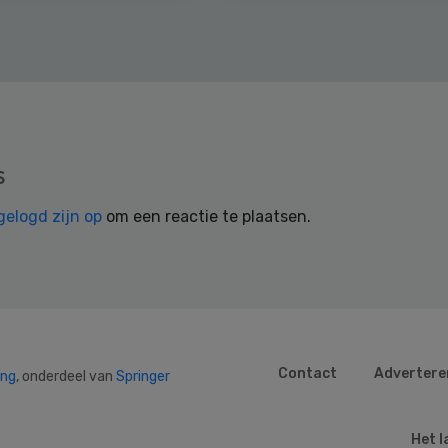
s
gelogd zijn op
om een reactie te plaatsen.
Contact
Advertere
ing
, onderdeel van
Springer
Het l