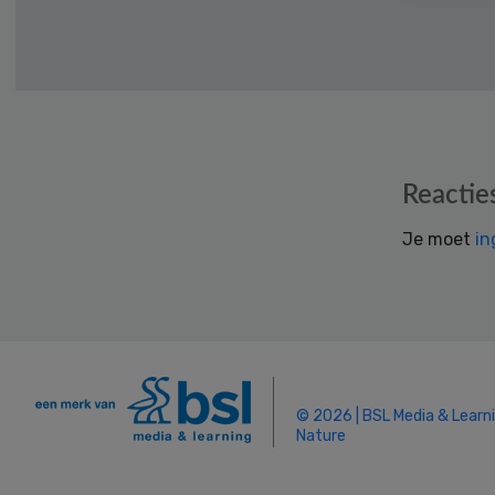
Reader
Reactie
Interactions
Je moet
in
© 2026 | BSL Media & Learn
Nature