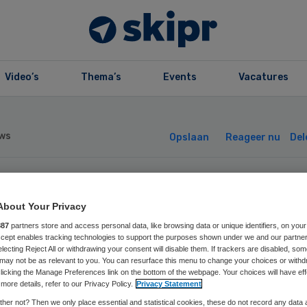
Video’s
Thema’s
Events
Vacatures
ws
Opslaan
Reageer nu
Del
stelijns
About Your Privacy
887
partners store and access personal data, like browsing data or unique identifiers, on your
anisaties Zuid-
Accept enables tracking technologies to support the purposes shown under we and our partne
electing Reject All or withdrawing your consent will disable them. If trackers are disabled, so
may not be as relevant to you. You can resurface this menu to change your choices or withd
lland Noord
licking the Manage Preferences link on the bottom of the webpage. Your choices will have eff
more details, refer to our Privacy Policy.
Privacy Statement
her not? Then we only place essential and statistical cookies, these do not record any data