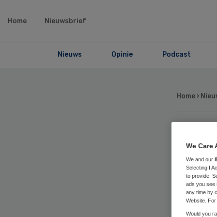
Home
Nieuwsbrief
Nieuws
Opinie
Podcast
Home
›
Nieu
Eer
We Care 
We and our
org
Selecting I 
to provide. S
ads you see 
Ho
any time by c
Website. For 
Would you rat