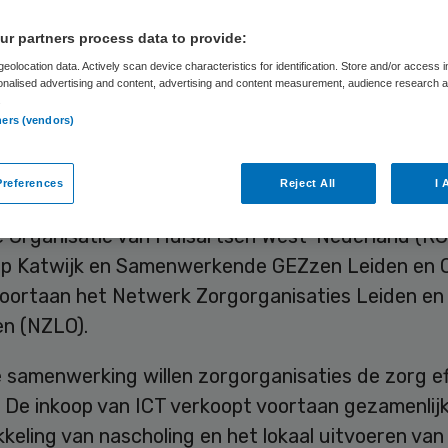
ndelen krachten
r partners process data to provide:
eolocation data. Actively scan device characteristics for identification. Store and/or access 
onalised advertising and content, advertising and content measurement, audience research 
.
Skipr Redactie
20 december 2016
,
13:14
52 keer gelezen
ners (vendors)
references
Reject All
I 
lijns zorgorganisaties Rijncoepel, Alphen op één Li
e Organisatie van Huisartsen West-Nederland (R
p Katwijk en Samenwerkende GEZzen Leiden en
oortaan het Netwerk Zorgorganisaties Leiden en
n (NZLO).
 samenwerking willen zorgorganisaties de zorg ef
. De inkoop van ICT verkoopt voortaan gezamenlijk
keling van nascholing en het lokaal uitvoeren van