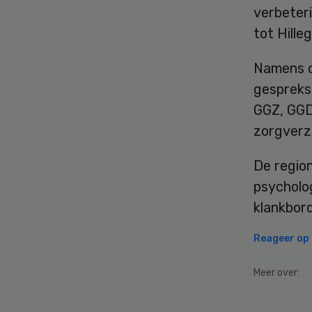
verbeteri
tot Hill
Namens d
gespreks
GGZ, GGD
zorgverz
De region
psycholog
klankbor
Reageer op d
Meer over: