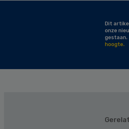
Secondary
Sidebar
Dit artike
onze nie
gestaan.
hoogte.
Gerela