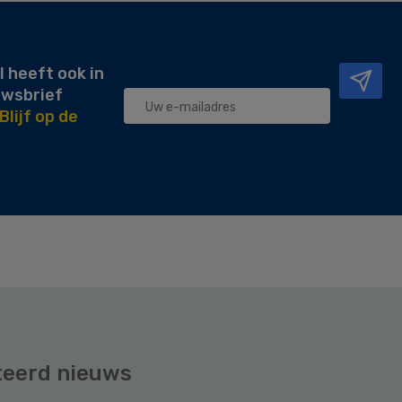
l heeft ook in
uwsbrief
Blijf op de
teerd nieuws