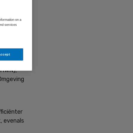
information on a
and services
Accept
jn,
OHWN),
 Omgeving
ficiënter
, evenals