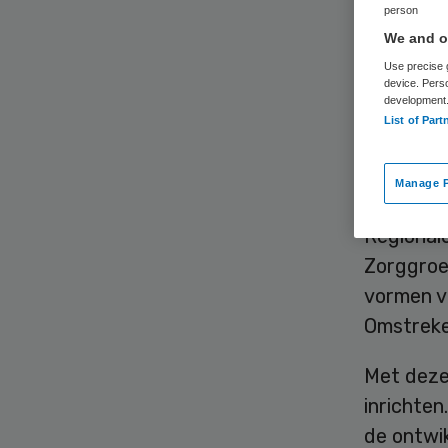
bu
person
We and ou
Use precise g
device. Pers
development
List of Part
Manage P
De eerste
Regional
Zorggroe
vormen v
Omstreke
Met deze
inrichten
de ontwik