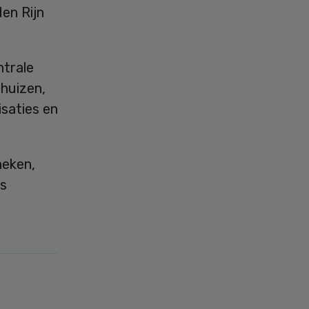
en Rijn
ntrale
huizen,
saties en
heken,
ls