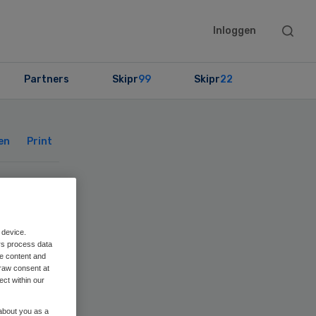
Searc
Inloggen
this
websit
Partners
Skipr
99
Skipr
22
Primary
Sidebar
en
Print
 device.
rs process data
me content and
raw consent at
ect within our
 about you as a