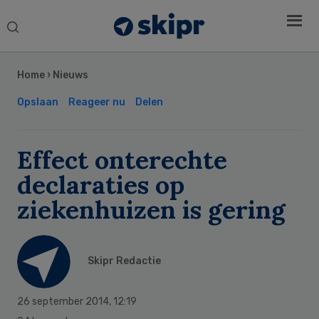
Search
this
Secondary
website
Sidebar
Home
›
Nieuws
Opslaan
Reageer nu
Delen
Effect onterechte
declaraties op
ziekenhuizen is gering
Skipr Redactie
26 september 2014
,
12:19