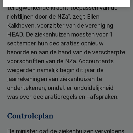
terugwerkende kracht toepassen van de
richtlijnen door de NZa”, zegt Ellen
Kalkhoven, voorzitter van de vereniging
HEAD. De ziekenhuizen moesten voor 1
september hun declaraties opnieuw
beoordelen aan de hand van de verscherpte
voorschriften van de NZa. Accountants
weigerden namelijk begin dit jaar de
jaarrekeningen van ziekenhuizen te
ondertekenen, omdat er onduidelijkheid
was over declaratieregels en –afspraken.
Controleplan
De minister gaf de ziekenhuizen vervolgens