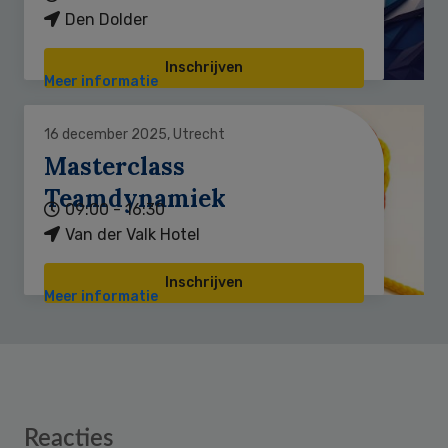
Den Dolder
Inschrijven
Meer informatie
16 december 2025, Utrecht
Masterclass
Teamdynamiek
09:00 - 16:30
Van der Valk Hotel
Inschrijven
Meer informatie
Reader
Reacties