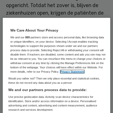
opgericht. Totdat het zover is, blijven de
ziekenhuizen open, krijgen de patiënten de
zorg die zij nodig hebben en hebben de
zorgverzekeraars in ieder geval de plicht
We Care About Your Privacy
tegenover hun verzekerden om de zorg te
We and our
889
partners store and access personal data, like browsing data
or unique identifiers, on your device. Selecting I Accept enables tracking
vergoeden, zo benadrukt Tichem.
technologies to support the purposes shown under we and our partners
process data to provide. Selecting Reject All or withdrawing your consent will
disable them. If trackers are disabled, some content and ads you see may not
Geen vertrouwen
be as relevant to you. You can resurface this menu to change your choices or
withdraw consent at any time by clicking the Manage Preferences link on the
bottom of the webpage. Your choices will have effect within our Website. For
De ziekenhuizen zijn volgens het bestuur
more details, refer to our Privacy Policy.
Privacy Statement
Would you rather not? Then we only place essential and statistical cookies,
vooral in de financiële problemen gekomen
these do not record any data about you as a person
doordat er enerzijds te weinig patiënten
We and our partners process data to provide:
waren op het aantal werknemers, terwijl er
Use precise geolocation data. Actively scan device characteristics for
identification. Store and/or access information on a device. Personalised
anderzijds personeelstekorten waren op
advertising and content, advertising and content measurement, audience
gespecialiseerde afdelingen. De hoge
research and services development.