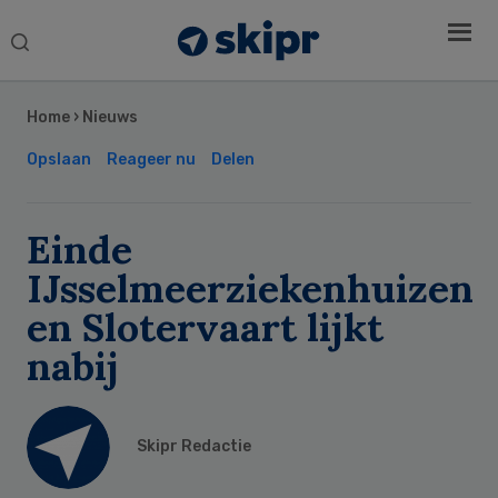
Search
this
Secondary
website
Sidebar
Home
›
Nieuws
Opslaan
Reageer nu
Delen
Einde
IJsselmeerziekenhuizen
en Slotervaart lijkt
nabij
Skipr Redactie