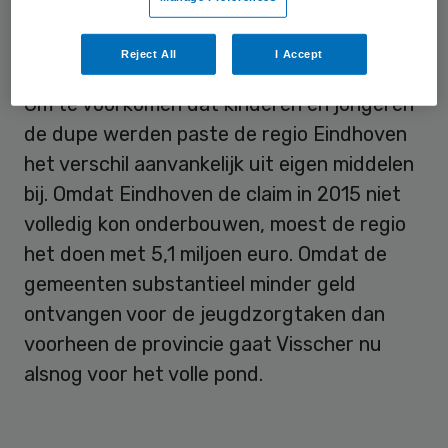
gevraagd om ook het resterende bedrag te
betalen.
Reject All
I Accept
Om te voorkomen dat kinderen en jongeren
de dupe werden paste de regio Eindhoven
het verschil aanvankelijk uit eigen middelen
bij. Omdat Eindhoven de claim in 2015 niet
volledig kon onderbouwen, moest de regio
het doen met 5,1 miljoen euro. Omdat de
gemeenten substantieel minder geld
ontvangen voor de jeugdzorgtaken dan
voorheen de provincie gaat Visscher nu
alsnog voor het volle pond.