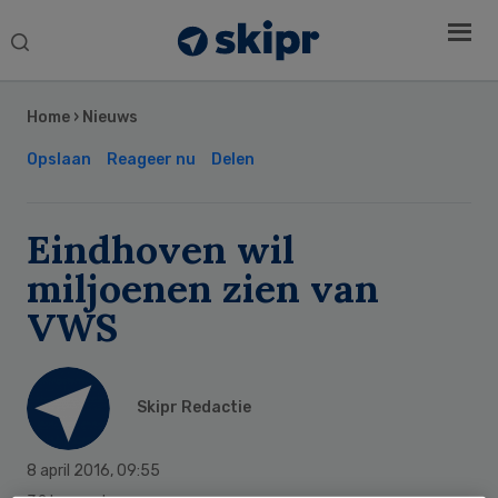
Search
this
Secondary
website
Sidebar
Home
›
Nieuws
Opslaan
Reageer nu
Delen
Eindhoven wil
miljoenen zien van
VWS
Skipr Redactie
8 april 2016
,
09:55