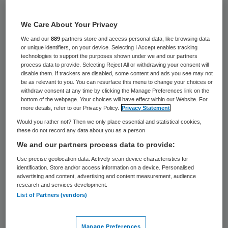
32 keer gelezen
We Care About Your Privacy
De gemeente Eindhoven dringt bij
We and our
889
partners store and access personal data, like browsing data
staatssecretaris Van Rijn aan op de betaling
or unique identifiers, on your device. Selecting I Accept enables tracking
technologies to support the purposes shown under we and our partners
van 2,4 miljoen euro aan te weinig betaalde
process data to provide. Selecting Reject All or withdrawing your consent will
disable them. If trackers are disabled, some content and ads you see may not
gelden voor jeugdzorg. Dat meldt het
be as relevant to you. You can resurface this menu to change your choices or
Eindhovens Dagblad.
withdraw consent at any time by clicking the Manage Preferences link on the
bottom of the webpage. Your choices will have effect within our Website. For
more details, refer to our Privacy Policy.
Privacy Statement
Door een administratieve fout hebben 21
Would you rather not? Then we only place essential and statistical cookies,
these do not record any data about you as a person
Brabantse gemeenten circa 7,5 miljoen euro
We and our partners process data to provide:
te weinig gekregen van het rijk voor
Use precise geolocation data. Actively scan device characteristics for
jeugdzorg. Volgens
de krant
is hiervan 5,1
identification. Store and/or access information on a device. Personalised
advertising and content, advertising and content measurement, audience
miljoen overgemaakt, maar de resterende
research and services development.
2,4 miljoen niet. De Eindhovens
wethouder
List of Partners (vendors)
Jannie Visscher (Jeugd, SP)
heeft
staatssecretaris Van Rijn in een brief
Manage Preferences