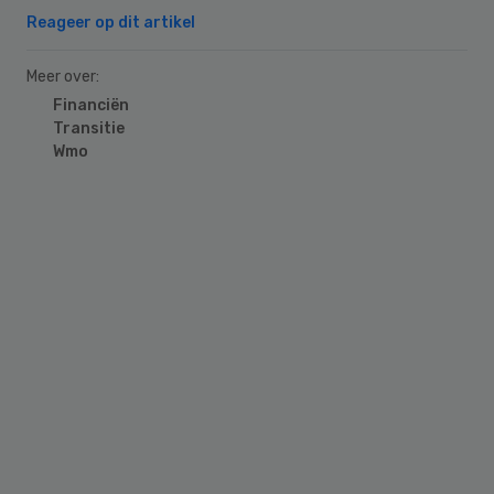
Reageer op dit artikel
Meer over:
Financiën
Transitie
Wmo
Primary
Sidebar