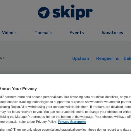
Video’s
Thema’s
Events
Vacatures
ws
Opslaan
Reageer nu
Del
: werkstraf voor
About Your Privacy
887
partners store and access personal data, like browsing data or unique identifiers, on your
dewerker thuisz
Accept enables tracking technologies to support the purposes shown under we and our partne
electing Reject All or withdrawing your consent will disable them. If trackers are disabled, so
may not be as relevant to you. You can resurface this menu to change your choices or withd
e klant aanrandd
licking the Manage Preferences link on the bottom of the webpage. Your choices will have eff
more details, refer to our Privacy Policy.
Privacy Statement
her not? Then we only place essential and statistical cookies, these do not record any data