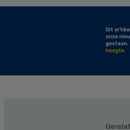
Secondary
Sidebar
Dit artike
onze nie
gestaan.
hoogte.
Gerela