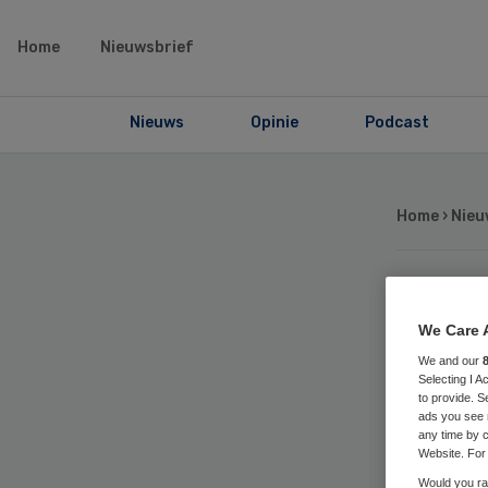
Home
Nieuwsbrief
Nieuws
Opinie
Podcast
Home
›
Nieu
Eis
We Care 
We and our
me
Selecting I 
to provide. S
ads you see 
di
any time by c
Website. For 
Would you rat