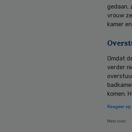
gedaan, z
vrouw ze
kamer en
Overst
Omdat de
verder ni
overstuu
badkamer
komen. H
Reageer op d
Meer over: