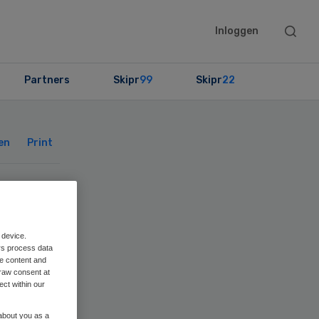
Searc
Inloggen
this
websit
Partners
Skipr
99
Skipr
22
Primary
Sidebar
en
Print
 device.
org
rs process data
me content and
raw consent at
e
ect within our
 about you as a