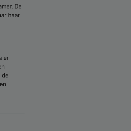
kamer. De
aar haar
s er
en
 de
ten