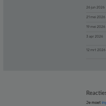
26 jun 2026
21 mei 2026
19 mei 2026
3 apr 2026
12 mrt 2026
Reader
Reactie
Interactions
Je moet
in