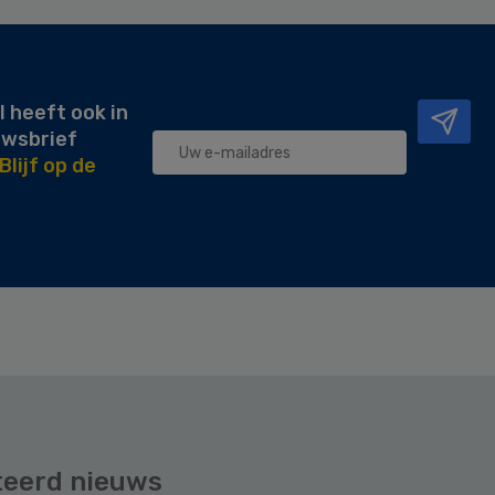
l heeft ook in
uwsbrief
Blijf op de
teerd nieuws