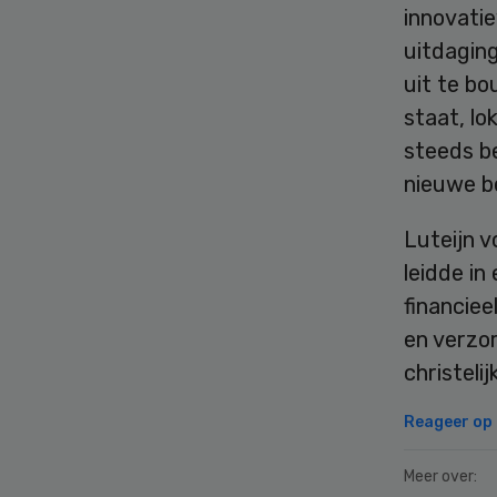
innovati
uitdaging
uit te bo
staat, l
steeds be
nieuwe b
Luteijn v
leidde in
financie
en verzor
christelij
Reageer op d
Meer over: