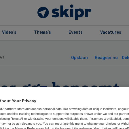
Video’s
Thema’s
Events
Vacatures
ws
Opslaan
Reageer nu
Del
eos ggz benoemt
euwe bestuurder
About Your Privacy
887
partners store and access personal data, like browsing data or unique identifiers, on your
Accept enables tracking technologies to support the purposes shown under we and our partne
electing Reject All or withdrawing your consent will disable them. If trackers are disabled, so
may not be as relevant to you. You can resurface this menu to change your choices or withd
licking the Manage Preferences link on the bottom of the webpage. Your choices will have eff