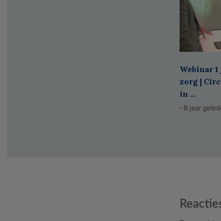
Webinar 1 
zorg | Cir
in ...
· 8 jaar gele
Reader
Reactie
Interactions