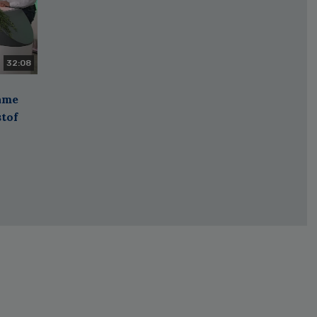
32:08
zame
stof