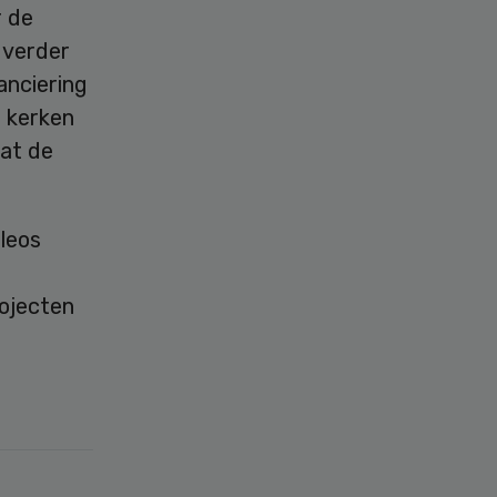
r de
 verder
anciering
t kerken
dat de
Eleos
rojecten