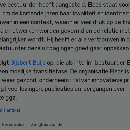
eve bestuurder heeft aangesteld. Eleos staat voo
 om de komende jaren haar kwaliteit en identiteit
uwen in een context, waarin er veel druk op de fin
okale netwerken worden gevormd en de relatie me
langrijker wordt. Hij heeft er alle vertrouwen in 
estuurder deze uitdagingen goed gaat oppakken.
olgt
Gijsbert Buijs
op, die als interim-bestuurder 
 een moeilijke transitiefase. De organisatie Eleos is
el weer gezond, onderneemt tal van innovatieve p
gt veel lezingen, publicaties en leergangen over
ke ggz.
it artikel
Personalia
Zorgbestuurder