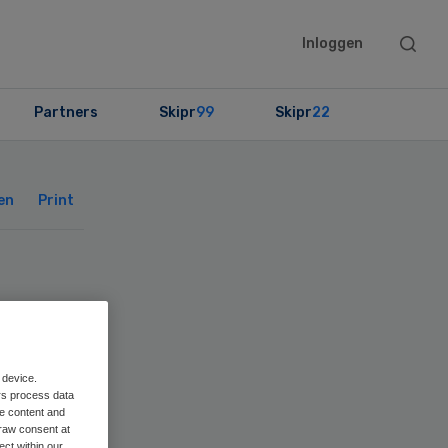
Searc
Inloggen
this
websit
Partners
Skipr
99
Skipr
22
Primary
Sidebar
en
Print
 device.
rs process data
me content and
raw consent at
ect within our