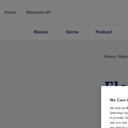
Home
Nieuwsbrief
Nieuws
Opinie
Podcast
Home
›
Nieu
El
ni
We Care 
We and our
Selecting I 
to provide. S
ads you see 
any time by c