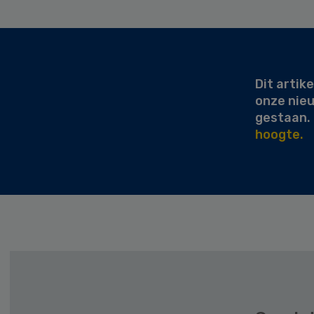
Secondary
Sidebar
Dit artike
onze nie
gestaan.
hoogte.