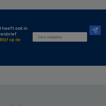
l heeft ook in
uwsbrief
Blijf op de