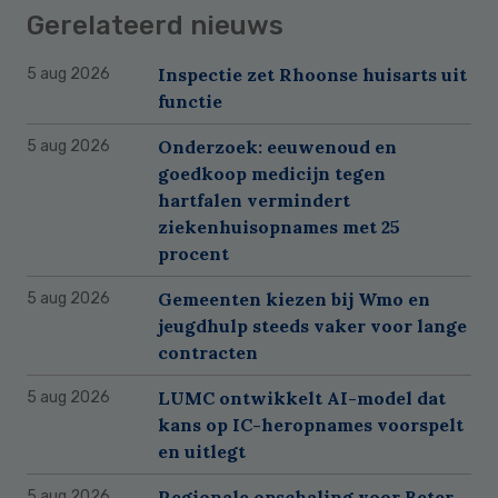
Gerelateerd nieuws
Inspectie zet Rhoonse huisarts uit
5 aug 2026
functie
Onderzoek: eeuwenoud en
5 aug 2026
goedkoop medicijn tegen
hartfalen vermindert
ziekenhuisopnames met 25
procent
Gemeenten kiezen bij Wmo en
5 aug 2026
jeugdhulp steeds vaker voor lange
contracten
LUMC ontwikkelt AI-model dat
5 aug 2026
kans op IC-heropnames voorspelt
en uitlegt
Regionale opschaling voor Beter
5 aug 2026