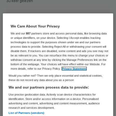
30 keer gelezen
We Care About Your Privacy
We and our
887
partners store and access personal data, like browsing data
or unique identifiers, on your device. Selecting I Accept enables tracking
technologies to support the purposes shown under we and our partners
process data to provide. Selecting Reject All or withdrawing your consent will
disable them. If trackers are disabled, some content and ads you see may not
be as relevant to you. You can resurface this menu to change your choices or
withdraw consent at any time by clicking the Manage Preferences link on the
bottom of the webpage. Your choices will have effect within our Website. For
more details, refer to our Privacy Policy.
Privacy Statement
Would you rather not? Then we only place essential and statistical cookies,
these do not record any data about you as a person
We and our partners process data to provide:
In Nijmeegse ziekenhuizen liggen
Use precise geolocation data. Actively scan device characteristics for
identification. Store and/or access information on a device. Personalised
donderdag elf personen die zijn besmet met
advertising and content, advertising and content measurement, audience
research and services development.
de Mexicaanse griep. Dat maakten de
List of Partners (vendors)