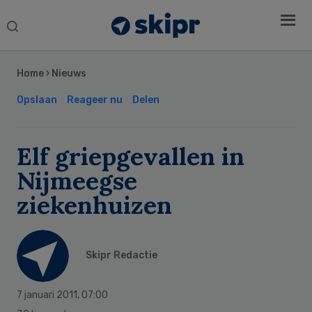
Search
this
Secondary
website
Sidebar
Home
›
Nieuws
Opslaan
Reageer nu
Delen
Elf griepgevallen in
Nijmeegse
ziekenhuizen
Skipr Redactie
7 januari 2011
,
07:00