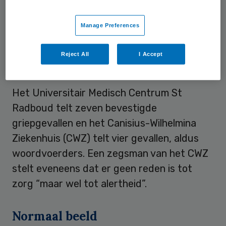
ziekenhuizen donderdagmiddag bekend.
Volgens de GGD Regio Nijmegen is er echter
Manage Preferences
geen reden tot zorg.
Reject All
I Accept
Geen reden tot zorg
Het Universitair Medisch Centrum St
Radboud telt zeven bevestigde
griepgevallen en het Canisius-Wilhelmina
Ziekenhuis (CWZ) telt vier gevallen, aldus
woordvoerders. Een zegsman van het CWZ
stelt eveneens dat er geen reden is tot
zorg “maar wel tot alertheid”.
Normaal beeld