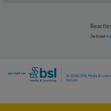
Reader
Reactie
Interactions
Je moet
in
© 2026 | BSL Media & Learn
Nature