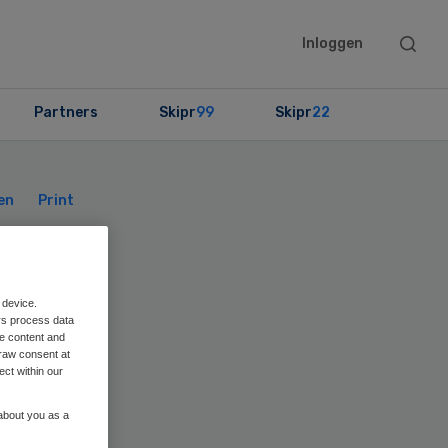
Searc
Inloggen
this
websit
Partners
Skipr
99
Skipr
22
Primary
Sidebar
en
Print
 device.
rs process data
s
me content and
raw consent at
ect within our
 about you as a