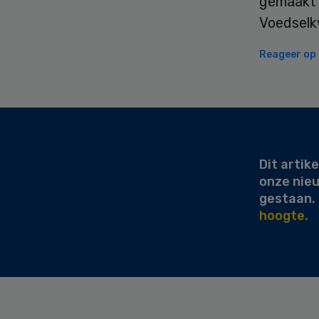
gemaakt 
Voedselkw
Reageer op d
Secondary
Sidebar
Dit artike
onze nie
gestaan.
hoogte.