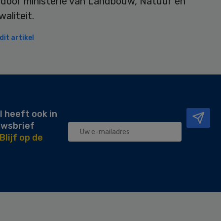
door ministerie van Landbouw, Natuur en
aliteit.
it artikel
l heeft ook in
uwsbrief
Blijf op de