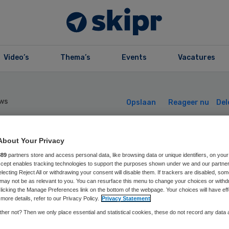
Video’s
Thema’s
Events
Vacatures
ws
Opslaan
Reageer nu
Del
About Your Privacy
kerliek meest
889
partners store and access personal data, like browsing data or unique identifiers, on your
Accept enables tracking technologies to support the purposes shown under we and our partne
tvrije ziekenhui
electing Reject All or withdrawing your consent will disable them. If trackers are disabled, so
may not be as relevant to you. You can resurface this menu to change your choices or withd
licking the Manage Preferences link on the bottom of the webpage. Your choices will have eff
more details, refer to our Privacy Policy.
Privacy Statement
her not? Then we only place essential and statistical cookies, these do not record any data