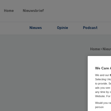
Home
Nieuwsbrief
Nieuws
Opinie
Podcast
Home
›
Nieu
We Care 
El
We and our
Selecting I 
gas
to provide. S
ads you see 
any time by c
Website. For 
Would you rat
person