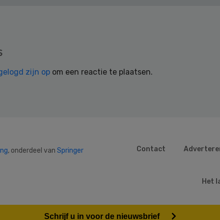
s
gelogd zijn op
om een reactie te plaatsen.
Contact
Advertere
ing
, onderdeel van
Springer
Het l
Schrijf u in voor de nieuwsbrief