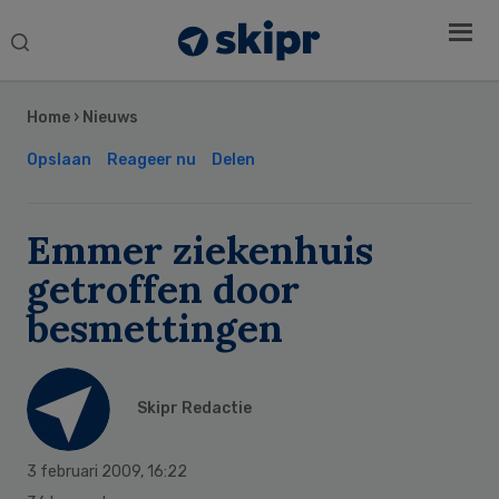
Search
this
Secondary
website
Sidebar
Home
›
Nieuws
Opslaan
Reageer nu
Delen
Emmer ziekenhuis
getroffen door
besmettingen
Skipr Redactie
3 februari 2009
,
16:22