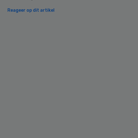
Reageer op dit artikel
Primary
Sidebar