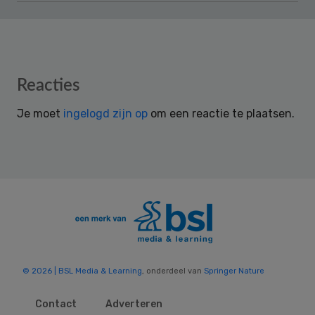
Reader
Reacties
Interactions
Je moet
ingelogd zijn op
om een reactie te plaatsen.
© 2026 | BSL Media & Learning
, onderdeel van
Springer Nature
Contact
Adverteren