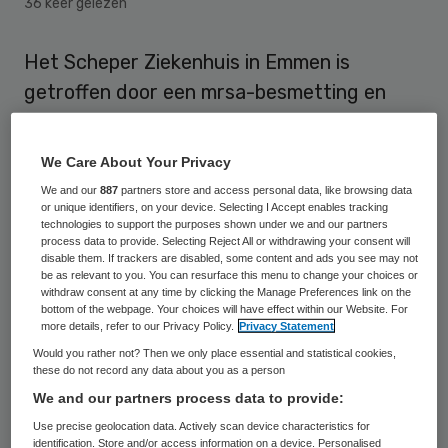
36 keer gelezen
Het Scheper Ziekenhuis in Emmen is
getroffen door een mrsa-besmetting en
door het besmettelijke noro-virus. Hierdoor
is sprake van een noodsituatie en zijn
We Care About Your Privacy
twintig bedden niet in gebruik, meldde een
We and our
887
partners store and access personal data, like browsing data
woordvoerder dinsdag.
or unique identifiers, on your device. Selecting I Accept enables tracking
technologies to support the purposes shown under we and our partners
process data to provide. Selecting Reject All or withdrawing your consent will
disable them. If trackers are disabled, some content and ads you see may not
Mrsa-besmetting
be as relevant to you. You can resurface this menu to change your choices or
withdraw consent at any time by clicking the Manage Preferences link on the
bottom of the webpage. Your choices will have effect within our Website. For
Het ziekenhuis kampt met een mrsa-
more details, refer to our Privacy Policy.
Privacy Statement
besmetting op één afdeling. Hier worden
Would you rather not? Then we only place essential and statistical cookies,
these do not record any data about you as a person
geen nieuwe patiënten opgenomen en
We and our partners process data to provide:
medewerkers mogen niet op andere
Use precise geolocation data. Actively scan device characteristics for
afdelingen werken tot zeker is dat zij zelf
identification. Store and/or access information on a device. Personalised