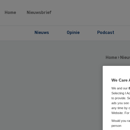
Home
Nieuwsbrief
Nieuws
Opinie
Podcast
Home
›
Nieu
We Care 
En
We and our
Selecting I 
on
to provide. S
ads you see 
any time by c
ha
Website. For 
Would you rat
person