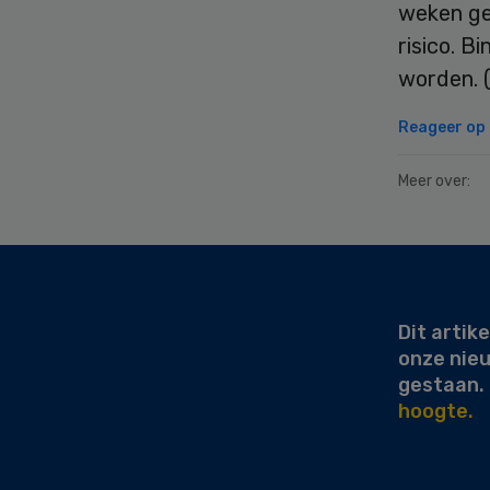
weken gel
risico. 
worden. 
Reageer op d
Meer over:
Secondary
Sidebar
Dit artike
onze nie
gestaan.
hoogte.