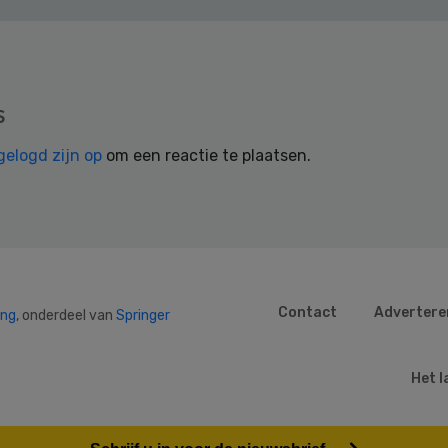
s
gelogd zijn op
om een reactie te plaatsen.
Contact
Advertere
ing
, onderdeel van
Springer
Het l