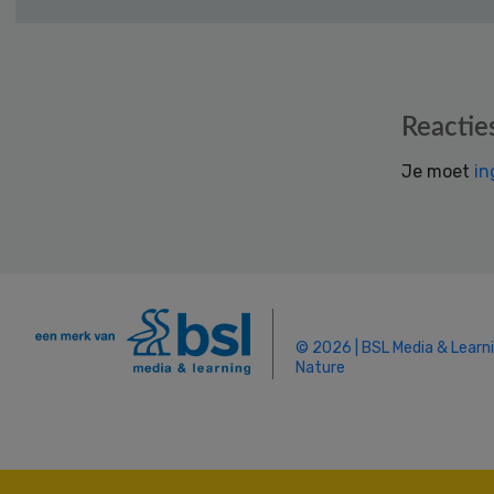
Reader
Reactie
Interactions
Je moet
in
© 2026 | BSL Media & Learn
Nature