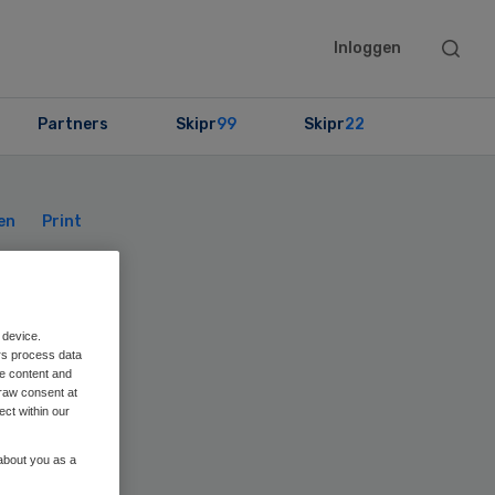
Searc
Inloggen
this
websit
Partners
Skipr
99
Skipr
22
Primary
Sidebar
en
Print
rs
 device.
rs process data
me content and
raw consent at
ect within our
 about you as a