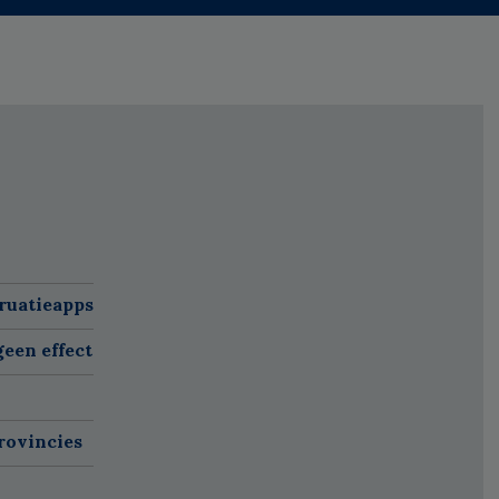
ruatieapps
een effect
rovincies