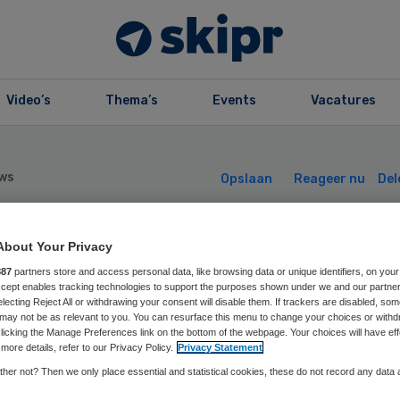
Video’s
Thema’s
Events
Vacatures
ws
Opslaan
Reageer nu
Del
About Your Privacy
kele Nederlande
887
partners store and access personal data, like browsing data or unique identifiers, on your
Accept enables tracking technologies to support the purposes shown under we and our partne
derzocht op
electing Reject All or withdrawing your consent will disable them. If trackers are disabled, so
may not be as relevant to you. You can resurface this menu to change your choices or withd
licking the Manage Preferences link on the bottom of the webpage. Your choices will have eff
ntavirus
more details, refer to our Privacy Policy.
Privacy Statement
her not? Then we only place essential and statistical cookies, these do not record any data