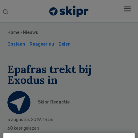
Search
this
Secondary
website
Sidebar
Home
›
Nieuws
Opslaan
Reageer nu
Delen
Epafras trekt bij
Exodus in
Skipr Redactie
5 augustus 2019
,
13:56
68 keer gelezen