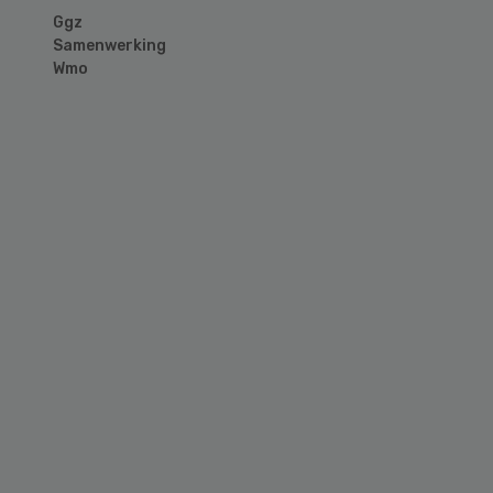
Ggz
Samenwerking
Wmo
Primary
Sidebar