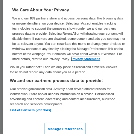
De stichting Epafras verhuist in augustus
We Care About Your Privacy
naar het kantoor van het verenigingsbureau
We and our
889
partners store and access personal data, like browsing data
or unique identifiers, on your device. Selecting I Accept enables tracking
van Exodus Nederland in Leiden. Het is de
technologies to support the purposes shown under we and our partners
eerste stap in de nieuwe samenwerking
process data to provide. Selecting Reject All or withdrawing your consent will
disable them. If trackers are disabled, some content and ads you see may not
tussen de twee aanbieders van forensische
be as relevant to you. You can resurface this menu to change your choices or
withdraw consent at any time by clicking the Manage Preferences link on the
zorg.
bottom of the webpage. Your choices will have effect within our Website. For
more details, refer to our Privacy Policy.
Privacy Statement
Exodus Nederland is een landelijke
Would you rather not? Then we only place essential and statistical cookies,
these do not record any data about you as a person
forensische zorgaanbieder die vanuit vijf
We and our partners process data to provide:
regio’s begeleiding en nazorg biedt aan
Use precise geolocation data. Actively scan device characteristics for
gedetineerden, ex-gedetineerden en hun
identification. Store and/or access information on a device. Personalised
advertising and content, advertising and content measurement, audience
familieleden, zowel ambulant als in
research and services development.
List of Partners (vendors)
opvanghuizen verspreid over Nederland.
Exodus gaat deze samenwerking met
Manage Preferences
Epafras aan om meer oog te krijgen op en