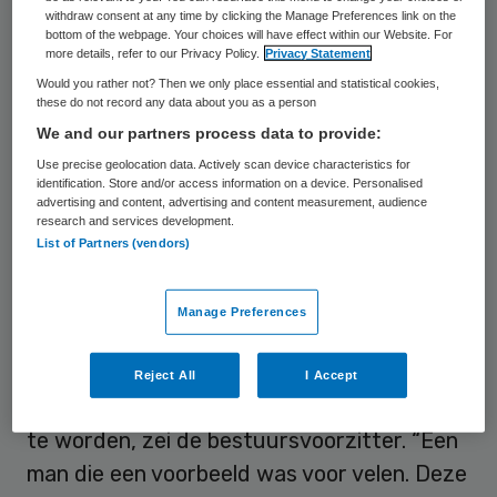
noemde Sleijfer de doodgeschoten docent
withdraw consent at any time by clicking the Manage Preferences link on the
bottom of the webpage. Your choices will have effect within our Website. For
“een man die ik kende als iemand die zijn
more details, refer to our Privacy Policy.
Privacy Statement
leven juist wijdde aan het helpen van
Would you rather not? Then we only place essential and statistical cookies,
these do not record any data about you as a person
anderen; als huisarts, als onderzoeker en
We and our partners process data to provide:
als docent”. De gebeurtenissen van 28
Use precise geolocation data. Actively scan device characteristics for
september 2023 laten volgens de
identification. Store and/or access information on a device. Personalised
advertising and content, advertising and content measurement, audience
bestuursvoorzitter een groot litteken
research and services development.
achter in het hart van het Erasmus MC.
List of Partners (vendors)
Doodsangsten
Manage Preferences
Damen was een man die met hart en ziel
Reject All
I Accept
studenten klaarstoomde om goede artsen
te worden, zei de bestuursvoorzitter. “Een
man die een voorbeeld was voor velen. Deze