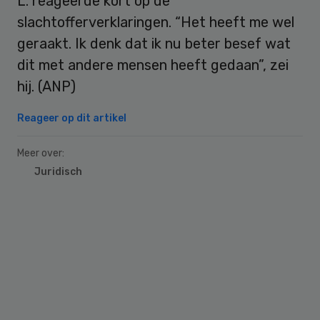
L. reageerde kort op de
slachtofferverklaringen. “Het heeft me wel
geraakt. Ik denk dat ik nu beter besef wat
dit met andere mensen heeft gedaan”, zei
hij. (ANP)
Reageer op dit artikel
Meer over:
Juridisch
Primary
Sidebar