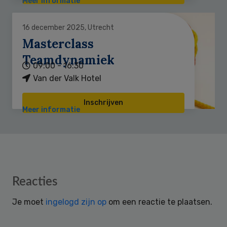
Meer informatie
16 december 2025, Utrecht
Masterclass
Teamdynamiek
09:00 - 16:30
Van der Valk Hotel
Inschrijven
Meer informatie
Reader
Reacties
Interactions
Je moet
ingelogd zijn op
om een reactie te plaatsen.