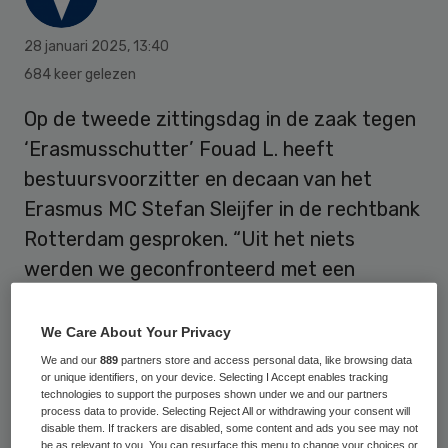
28 januari 2025
,
13:40
684 keer gelezen
Op de tweede zittingsdag in de zaak tegen
‘Erasmusschutter’ Fouad L. heeft
bestuursvoorzitter en decaan van het
Erasmus MC Stefan Sleijfer in de rechtbank
Rotterdam gesproken. “Uit het niets
werden we geconfronteerd met een
nachtmerrie van geweld, brand, angst, en
de tragische dood van onze geliefde collega
We Care About Your Privacy
Jurgen Damen.”
We and our
889
partners store and access personal data, like browsing data
or unique identifiers, on your device. Selecting I Accept enables tracking
technologies to support the purposes shown under we and our partners
process data to provide. Selecting Reject All or withdrawing your consent will
Tijdens het uitoefenen van zijn spreekrecht
disable them. If trackers are disabled, some content and ads you see may not
be as relevant to you. You can resurface this menu to change your choices or