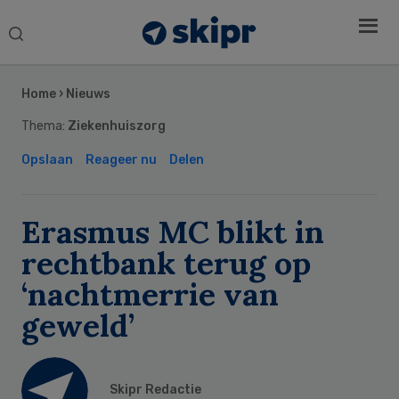
Search
this
Secondary
website
Sidebar
Home
›
Nieuws
Thema:
Ziekenhuiszorg
Opslaan
Reageer nu
Delen
Erasmus MC blikt in
rechtbank terug op
‘nachtmerrie van
geweld’
Skipr Redactie