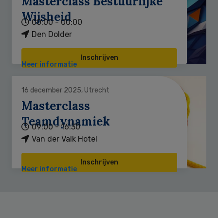
Masterclass Bestuurlijke
Wijsheid
00:00 - 00:00
Den Dolder
Inschrijven
Meer informatie
16 december 2025, Utrecht
Masterclass
Teamdynamiek
09:00 - 16:30
Van der Valk Hotel
Inschrijven
Meer informatie