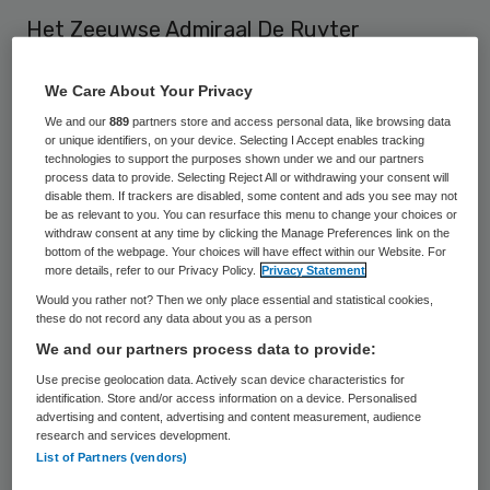
Het Zeeuwse Admiraal De Ruyter
Ziekenhuis (ADRZ) mag overgenomen
We Care About Your Privacy
worden door het Erasmus MC in Rotterdam,
We and our
889
partners store and access personal data, like browsing data
meldt de Nederlandse Zorgautoriteit (NZa)
or unique identifiers, on your device. Selecting I Accept enables tracking
donderdag.
technologies to support the purposes shown under we and our partners
process data to provide. Selecting Reject All or withdrawing your consent will
disable them. If trackers are disabled, some content and ads you see may not
Het
voornemen
van het Erasmus MC om het
be as relevant to you. You can resurface this menu to change your choices or
withdraw consent at any time by clicking the Manage Preferences link on the
ADRZ, dat al jaren met financiële problemen
bottom of the webpage. Your choices will have effect within our Website. For
more details, refer to our Privacy Policy.
Privacy Statement
kampt, over te nemen werd in maart van dit
Would you rather not? Then we only place essential and statistical cookies,
jaar bekend. Volgens de NZa blijven de twee
these do not record any data about you as a person
ziekenhuizen zelfstandig draaien, hoewel
We and our partners process data to provide:
de medisch specialisten wel nauwer gaan
Use precise geolocation data. Actively scan device characteristics for
identification. Store and/or access information on a device. Personalised
samenwerken. “De cruciale zorg die beide
advertising and content, advertising and content measurement, audience
research and services development.
ziekenhuizen nu bieden verandert niet”,
List of Partners (vendors)
aldus de toezichthouder.