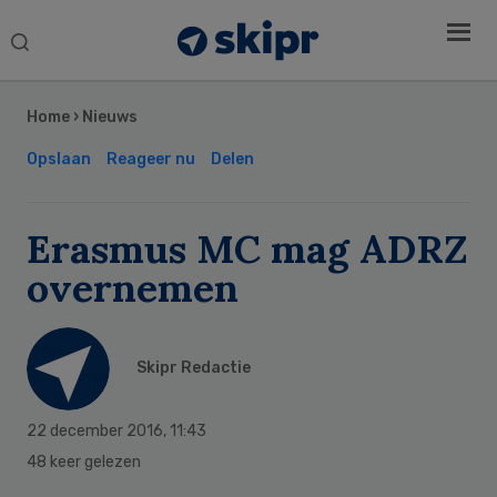
Search
this
Secondary
website
Sidebar
Home
›
Nieuws
Opslaan
Reageer nu
Delen
Erasmus MC mag ADRZ
overnemen
Skipr Redactie
22 december 2016
,
11:43
48 keer gelezen