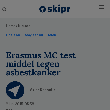
Search
this
Secondary
website
Sidebar
Home
›
Nieuws
Opslaan
Reageer nu
Delen
Erasmus MC test
middel tegen
asbestkanker
Skipr Redactie
9 juni 2015
,
05:38