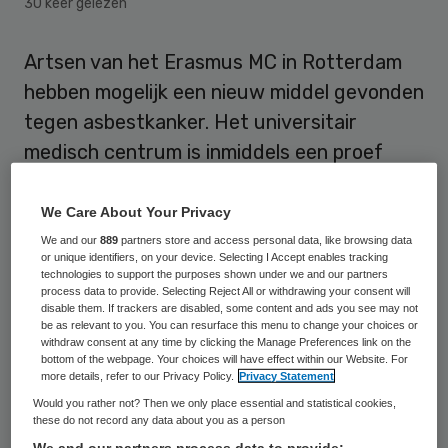
30 keer gelezen
Artsen van het Erasmus MC in Rotterdam
hebben mogelijk een nieuw middel gevonden
tegen asbestkanker. Het universitair
medisch centrum is inmiddels een proef
begonnen met negen patiënten. Dat maakt
het Erasmus MC op zijn site bekend.
We Care About Your Privacy
We and our
889
partners store and access personal data, like browsing data
De eerste inspuitingen bij de proefpersonen
or unique identifiers, on your device. Selecting I Accept enables tracking
technologies to support the purposes shown under we and our partners
zijn al toegediend. Het proefmiddel bestaat
process data to provide. Selecting Reject All or withdrawing your consent will
disable them. If trackers are disabled, some content and ads you see may not
uit ‘getrainde’ dendritische cellen die de
be as relevant to you. You can resurface this menu to change your choices or
withdraw consent at any time by clicking the Manage Preferences link on the
eigen afweer moeten helpen bij het
bottom of the webpage. Your choices will have effect within our Website. For
more details, refer to our Privacy Policy.
Privacy Statement
opruimen van de kankercellen in het lichaam.
Would you rather not? Then we only place essential and statistical cookies,
Dendritische cellen zijn onderdeel van het
these do not record any data about you as a person
immuunsysteem en controleren het lichaam
We and our partners process data to provide: