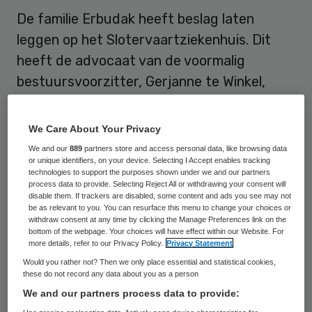
De familie Erbudak heeft beslag laten
leggen op het Slotervaartziekenhuis. Dit
heeft de advocaat van de voormalig
bestuursvoorzitter, Gerjanne te Winkel,
vrijdag bevestigd.
We Care About Your Privacy
Het beslag is gelegd op de aandelen van
We and our
889
partners store and access personal data, like browsing data
Delta Onroerend Goed, waarin de erven van
or unique identifiers, on your device. Selecting I Accept enables tracking
technologies to support the purposes shown under we and our partners
grootaandeelhouder Jan Schram zitten. Die
process data to provide. Selecting Reject All or withdrawing your consent will
disable them. If trackers are disabled, some content and ads you see may not
hadden het ziekenhuis verkocht aan
be as relevant to you. You can resurface this menu to change your choices or
zorgondernemer Loek Winter. Ex-
withdraw consent at any time by clicking the Manage Preferences link on the
bottom of the webpage. Your choices will have effect within our Website. For
bestuurder Erbudak, die met haar kinderen
more details, refer to our Privacy Policy.
Privacy Statement
ook een belang in het ziekenhuis heeft, zegt
Would you rather not? Then we only place essential and statistical cookies,
these do not record any data about you as a person
een vordering op Delta te hebben. Hun
We and our partners process data to provide:
belang in het ziekenhuis is verwaterd tot