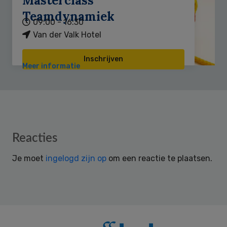
Masterclass
Teamdynamiek
09:00 - 16:30
Van der Valk Hotel
Inschrijven
Meer informatie
Reader
Reacties
Interactions
Je moet
ingelogd zijn op
om een reactie te plaatsen.