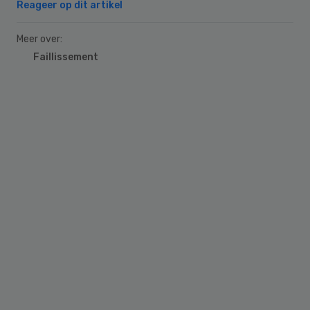
Reageer op dit artikel
Meer over:
Faillissement
Primary
Sidebar