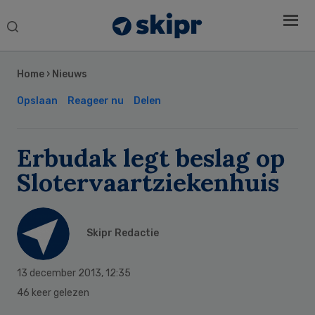
Search
this
Secondary
website
Sidebar
Home
›
Nieuws
Opslaan
Reageer nu
Delen
Erbudak legt beslag op
Slotervaartziekenhuis
Skipr Redactie
13 december 2013
,
12:35
46 keer gelezen