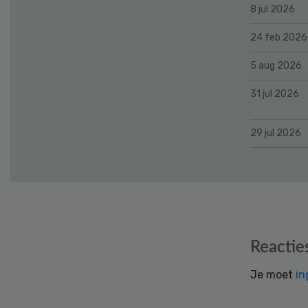
8 jul 2026
24 feb 2026
5 aug 2026
31 jul 2026
29 jul 2026
Reader
Reactie
Interactions
Je moet
in