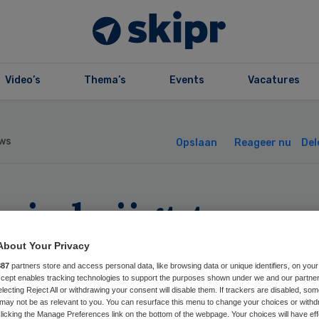
Video’s
Thema’s
Events
Vacatures
ws
Opslaan
Reageer nu
Del
ria krijgt twee
euwe
About Your Privacy
887
partners store and access personal data, like browsing data or unique identifiers, on your
mmissarissen
Accept enables tracking technologies to support the purposes shown under we and our partne
electing Reject All or withdrawing your consent will disable them. If trackers are disabled, so
may not be as relevant to you. You can resurface this menu to change your choices or withd
licking the Manage Preferences link on the bottom of the webpage. Your choices will have eff