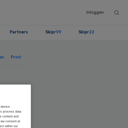
Searc
Inloggen
this
websit
Partners
Skipr
99
Skipr
22
Primary
Sidebar
en
Print
 device.
rs process data
me content and
raw consent at
ect within our