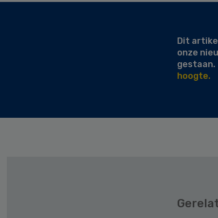
Secondary
Sidebar
Dit artike
onze nie
gestaan.
hoogte.
Gerela