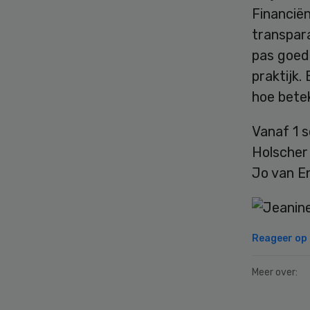
Financiën
transpara
pas goed 
praktijk.
hoe betek
Vanaf 1 
Holscher
Jo van E
Reageer op d
Meer over: