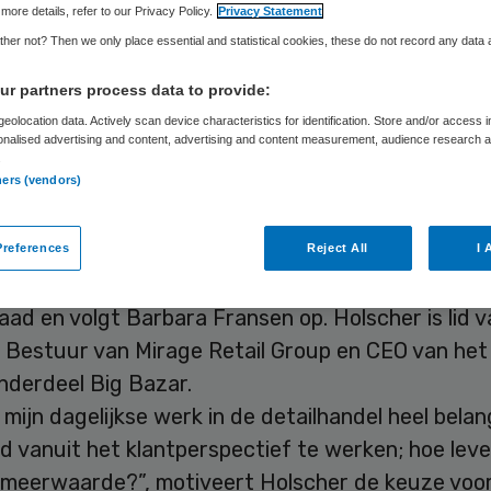
more details, refer to our Privacy Policy.
Privacy Statement
her not? Then we only place essential and statistical cookies, these do not record any data
Skipr Redactie
20 augustus 2019
,
15:16
252 keer gelezen
r partners process data to provide:
eolocation data. Actively scan device characteristics for identification. Store and/or access 
onalised advertising and content, advertising and content measurement, audience research 
.
ern Espria benoemt per 1 september Jeanine Hol
ners (vendors)
 den Berg als lid van de raad van commissarissen
ij volgen Barbara Fransen en Paul Loven op.
references
Reject All
I 
 wordt benoemd op voordracht van de Centrale
aad en volgt Barbara Fransen op. Holscher is lid 
 Bestuur van Mirage Retail Group en CEO van het
nderdeel Big Bazar.
n mijn dagelijkse werk in de detailhandel heel belang
ijd vanuit het klantperspectief te werken; hoe lev
 meerwaarde?”, motiveert Holscher de keuze voor