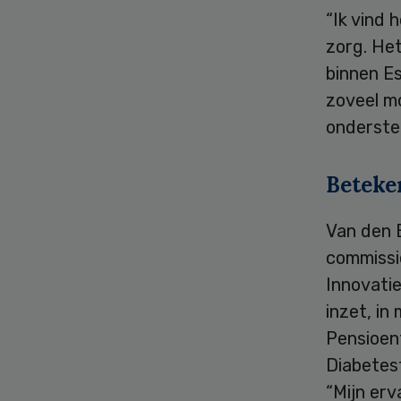
“Ik vind 
zorg. He
binnen Es
zoveel mo
ondersteu
Beteke
Van den B
commissie
Innovatie
inzet, in
Pensioenf
Diabetesf
“Mijn erv