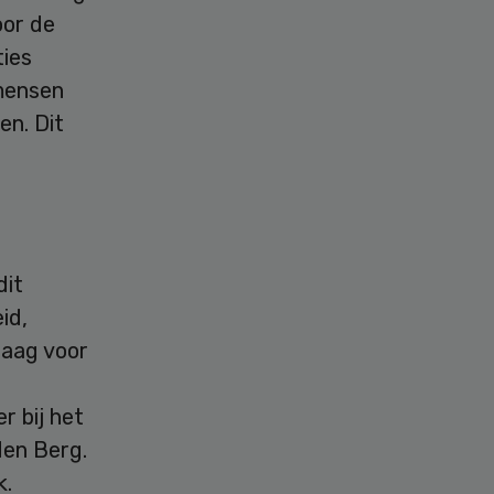
oor de
ties
 mensen
en. Dit
dit
id,
raag voor
r bij het
den Berg.
k.