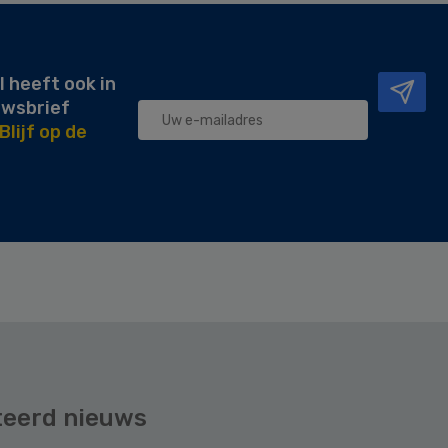
l heeft ook in
uwsbrief
Blijf op de
teerd nieuws