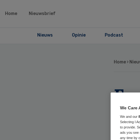
Home
Nieuwsbrief
Nieuws
Opinie
Podcast
Home
›
Nieu
Esp
ni
We Care 
We and our
co
Selecting I 
to provide. S
ads you see 
any time by c