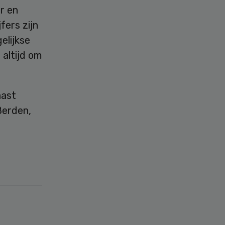
r en
fers zijn
elijkse
 altijd om
aast
Berden,