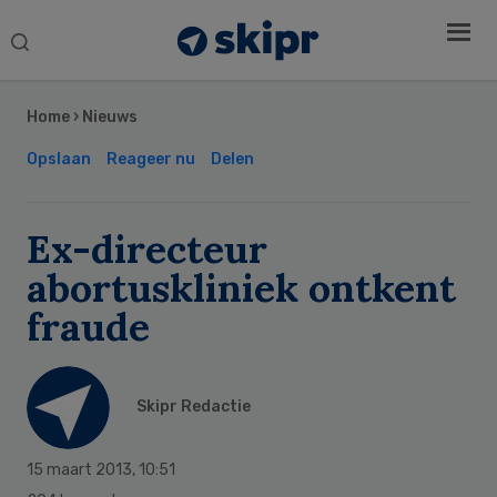
Search
this
Secondary
website
Sidebar
Home
›
Nieuws
Opslaan
Reageer nu
Delen
Ex-directeur
abortuskliniek ontkent
fraude
Skipr Redactie
15 maart 2013
,
10:51