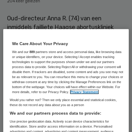
204 keer gelezen
Oud-directeur Anna R. (74) van een
inmiddels failliete Haagse abortuskliniek
heeft vrijdag in de rechtbank in Den Haag
ontkend dat ze geld heeft verduisterd en
We Care About Your Privacy
witgewassen en valsheid in geschrifte
We and our
889
partners store and access personal data, like browsing data
or unique identifiers, on your device. Selecting I Accept enables tracking
heeft gepleegd. De Haagse kliniek voor
technologies to support the purposes shown under we and our partners
process data to provide. Selecting Reject All or withdrawing your consent will
abortus, anticonceptie en seksuologie
disable them. If trackers are disabled, some content and ads you see may not
be as relevant to you. You can resurface this menu to change your choices or
PretermRutgers ging volgens het Openbaar
withdraw consent at any time by clicking the Manage Preferences link on the
bottom of the webpage. Your choices will have effect within our Website. For
Ministerie eind 2010 aan de oplichting ten
more details, refer to our Privacy Policy.
Privacy Statement
onder.
Would you rather not? Then we only place essential and statistical cookies,
these do not record any data about you as a person
R. zou van 2007 tot en met halverwege
We and our partners process data to provide:
2010 contante betalingen van buitenlandse
Use precise geolocation data. Actively scan device characteristics for
identification. Store and/or access information on a device. Personalised
patiënten hebben verduisterd ter waarde
advertising and content, advertising and content measurement, audience