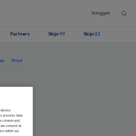
Searc
Inloggen
this
websit
Partners
Skipr
99
Skipr
22
Primary
Sidebar
en
Print
 device.
rs process data
me content and
raw consent at
ect within our