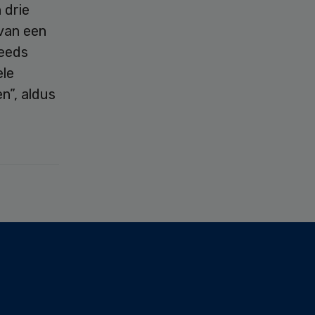
 drie
 van een
teeds
ele
n”, aldus