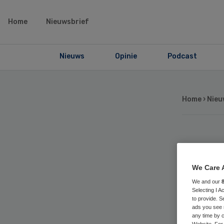
Home
Nieuwsbrief
Nieuws
Opinie
Podcast
Home
›
Nieu
Ex
Slo
We Care 
We and our
Selecting I 
Zie
to provide. S
ads you see 
any time by c
Website. For 