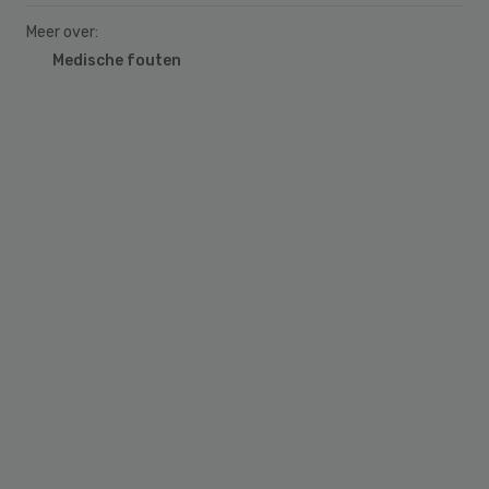
Meer over:
Medische fouten
Primary
Sidebar