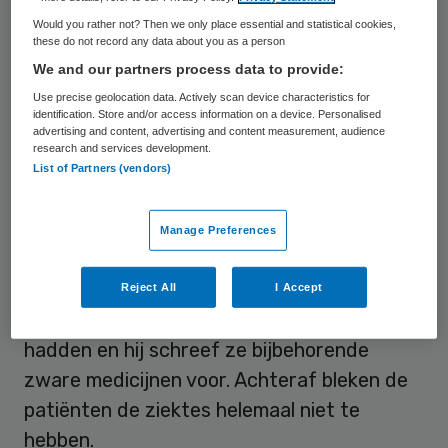
over de toestand van Jansen.
Would you rather not? Then we only place essential and statistical cookies,
these do not record any data about you as a person
We and our partners process data to provide:
Verkeerde diagnoses
Use precise geolocation data. Actively scan device characteristics for
identification. Store and/or access information on a device. Personalised
advertising and content, advertising and content measurement, audience
De advocaat van de voormalig arts had om
research and services development.
aanvullend onderzoek gevraagd voor het
List of Partners (vendors)
hoger beroep, dat woensdag dient bij het
gerechtshof in Arnhem. Jansen is onder
Manage Preferences
meer veroordeeld voor het stellen van
verkeerde diagnoses. Hij vertelde diverse
Reject All
I Accept
patiënten dat ze heel ernstige ziektes
hadden en hij schreef ze bijbehorende
zware medicijnen voor. Achteraf bleken de
patiënten de ziektes helemaal niet te
hebben.