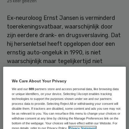
25 keer gelezen
Ex-neuroloog Ernst Jansen is verminderd
toerekeningsvatbaar, waarschijnlijk door
zijn eerdere drank- en drugsverslaving. Dat
hij hersenletsel heeft opgelopen door een
ernstig auto-ongeluk in 1990, is niet
waarschijnlijk maar tegelijkertijd niet
definitief uit te sluiten.
We Care About Your Privacy
Dat zeggen diverse deskundigen – een
We and our
889
partners store and access personal data, like browsing data
neuroloog, psychiater en klinisch
or unique identifiers, on your device. Selecting I Accept enables tracking
technologies to support the purposes shown under we and our partners
psycholoog – na onderzoek naar en
process data to provide. Selecting Reject All or withdrawing your consent will
gesprekken met de vorig jaar tot drie jaar
disable them. If trackers are disabled, some content and ads you see may not
be as relevant to you. You can resurface this menu to change your choices or
cel veroordeelde ex-neuroloog. Zij
withdraw consent at any time by clicking the Manage Preferences link on the
bottom of the webpage. Your choices will have effect within our Website. For
onderschrijven daarmee eerdere conclusies
more details, refer to our Privacy Policy.
Privacy Statement