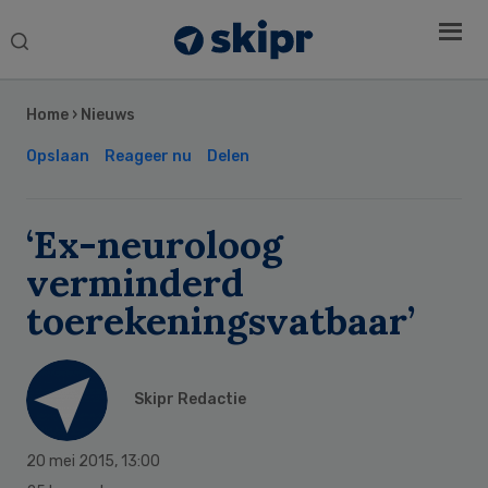
Search
this
Secondary
website
Sidebar
Home
›
Nieuws
Opslaan
Reageer nu
Delen
‘Ex-neuroloog
verminderd
toerekeningsvatbaar’
Skipr Redactie
20 mei 2015
,
13:00