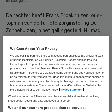
55 keer gelezen
De rechter heeft Frans Broekhuizen, oud-
topman van de failliete zorginstelling De
Zonnehuizen, in het gelijk gesteld. Hij mag
alsnog zijn vertrekpremie van 189.000 euro
opeisen.
We Care About Your Privacy
We and our
889
partners store and access personal data, like browsing data
Dit meldt RTL Z op 2 oktober
. De curator
or unique identifiers, on your device. Selecting I Accept enables tracking
van De Zonnehuizen moet van de
technologies to support the purposes shown under we and our partners
process data to provide. Selecting Reject All or withdrawing your consent will
Rechtbank Midden-Nederland Broekhuizen
disable them. If trackers are disabled, some content and ads you see may not
be as relevant to you. You can resurface this menu to change your choices or
de preferente vordering van Broekhuizen
withdraw consent at any time by clicking the Manage Preferences link on the
bottom of the webpage. Your choices will have effect within our Website. For
erkennen. Daarmee heeft hij als schuldeiser
more details, refer to our Privacy Policy.
Privacy Statement
voorrang op andere eisers.
Would you rather not? Then we only place essential and statistical cookies,
these do not record any data about you as a person
We and our partners process data to provide:
Wanbeleid