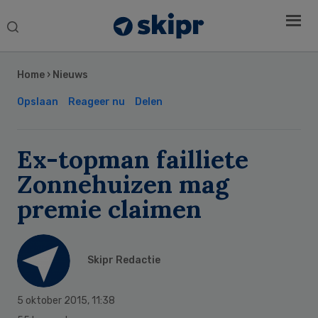
Search
this
Secondary
website
Sidebar
Home
›
Nieuws
Opslaan
Reageer nu
Delen
Ex-topman failliete
Zonnehuizen mag
premie claimen
Skipr Redactie
5 oktober 2015
,
11:38