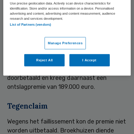
Use precise geolocation data. Actively scan device characteristics for
identification. Store and/or access information on a device. Personalised
De antroposofische zorginstelling werd in
advertising and content, advertising and content measurement, audience
research and services development.
december 2011
failliet verklaard
.
List of Partners (vendors)
Broekhuizen was een aantal maanden
daarvoor opgestapt, onder druk van
Manage Preferences
verzekeraar Agis en de IGZ, nadat ernstig
financieel wanbeleid aan het licht was
Reject All
I Accept
gekomen. Broekhuizen werd tot eind 2011
doorbetaald en kreeg daarnaast een
ontslagpremie van 189.000 euro.
Tegenclaim
Wegens het faillissement kon de premie niet
worden uitbetaald. Broekhuizen diende