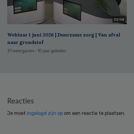
32:08
Webinar 1 juni 2026 | Duurzame zorg | Van afval
naar grondstof
31 weergaven
· 10 jaar geleden
Reader
Reacties
Interactions
Je moet
ingelogd zijn op
om een reactie te plaatsen.